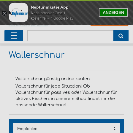
Neptunmaster App
ANZEIGEN
Neptunmaster GmbH
kostenfrei - in Google Play
0
0,00 EUR
Neu eingetroffen
Karpfenruten
Raubfischrute
Forellenruten
Wallerruten
Meeresruten
Matchruten
Trollingruten
FOX
☰
Angelset
Freilaufrollen
Köderfischrute
Forellenposen
Wallerrolle
Meeresrollen
Feederrollen
Bootsrutenhalter
Westin Fishing
Geschenke für Angler
Karpfenmontagen
Köderfischsenke
Forellenköder
Wallerköder
Meerforellenköder
Futterkorb
weitere
Zeck Fishing
Wallerschnur
Adventskalender Angeln
Tacklebox
Blinker
Forellenwobbler
Waller Bissanzeiger
Gaff
Setzkescher
Hearty Rise
Wallerschnur günstig online kaufen
Sale
Boilies
Gummifische
weitere
Angelbox
Polbrillen
weitere
Savage Gear
Wallerschnur für jede Situation! Ob
Wallerschnur für passives oder Wallerschnur für
Karpfenliege
Raubfischkescher
weitere
weitere
Black Cat
aktives Fischen, in unserem Shop findet ihr die
passende Wallerschnur!
Abhakmatte
weitere
weitere
weitere