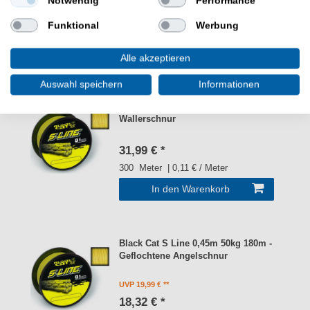
Notwendig
Performance
40,61 € *
Funktional
Werbung
450
Meter
| 0,09 € / Meter
In den Warenkorb
Alle akzeptieren
Auswahl speichern
Informationen
Black Cat S Line 0,55m 70kg 300m -
Wallerschnur
31,99 € *
300
Meter
| 0,11 € / Meter
In den Warenkorb
Black Cat S Line 0,45m 50kg 180m -
Geflochtene Angelschnur
UVP 19,99 €
18,32 € *