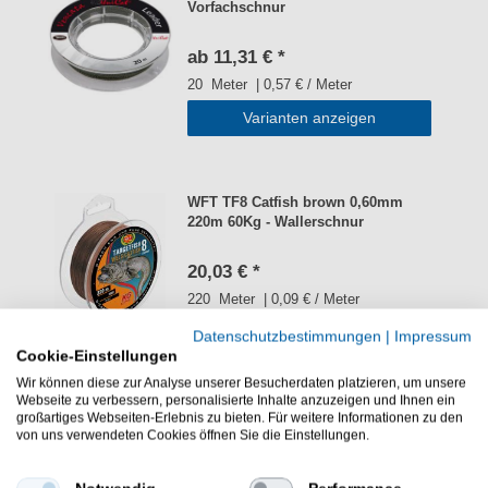
Vorfachschnur
ab 11,31 € *
20
Meter
| 0,57 € / Meter
Varianten anzeigen
WFT TF8 Catfish brown 0,60mm
220m 60Kg - Wallerschnur
20,03 € *
220
Meter
| 0,09 € / Meter
In den Warenkorb
Datenschutzbestimmungen
|
Impressum
Cookie-Einstellungen
Wir können diese zur Analyse unserer Besucherdaten platzieren, um unsere
Webseite zu verbessern, personalisierte Inhalte anzuzeigen und Ihnen ein
großartiges Webseiten-Erlebnis zu bieten. Für weitere Informationen zu den
Black Cat S-Line 0,55m 70kg 450m -
von uns verwendeten Cookies öffnen Sie die Einstellungen.
Wallerschnur
UVP 49,99 €