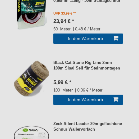
0,80mm 110kg - 50m Schlagschnur
UVP 33,99 €
23,94 € *
50
Meter
| 0,48 € / Meter
In den Warenkorb
Black Cat Stone Rig Line 2mm -
100m Sisal Seil für Steinmontagen
5,99 € *
100
Meter
| 0,06 € / Meter
In den Warenkorb
Zeck Silent Leader 20m geflochtene
Schnur Wallervorfach