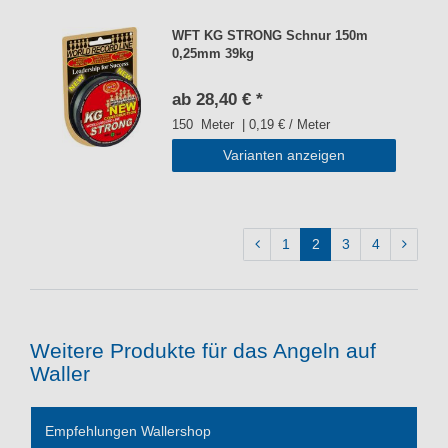
WFT KG STRONG Schnur 150m
0,25mm 39kg
ab 28,40 € *
150
Meter
| 0,19 € / Meter
Varianten anzeigen
1
2
3
4
Weitere Produkte für das Angeln auf
Waller
Empfehlungen Wallershop