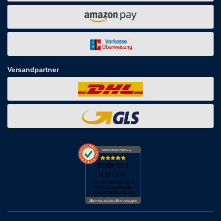
Versandpartner
AUSGEZEICHNET
.org
SEHR GUT
4.91
/ 5.00
173.452 Bewertungen
von hier, amazon.de,
ebay.de, facebook.com
Hinweis zu den Bewertungen