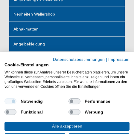
Neuheiten Wallershop
Abhakmatten
Angelbekleidung
Angel Hosen
Datenschutzbestimmungen
|
Impressum
Cookie-Einstellungen
Wir können diese zur Analyse unserer Besucherdaten platzieren, um unsere
Angeljacken
Webseite zu verbessern, personalisierte Inhalte anzuzeigen und Ihnen ein
großartiges Webseiten-Erlebnis zu bieten. Für weitere Informationen zu den
von uns verwendeten Cookies öffnen Sie die Einstellungen.
Angelschuhe
Notwendig
Performance
Caps & Mützen
Funktional
Werbung
Regenbekleidung
Alle akzeptieren
T-Shirt