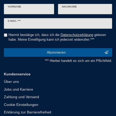
VORNAME
NACHNAME
Newsletter
E-MAIL ***
Honig
Hiermit bestätige ich, dass ich die
Daten­schutz­erklärung
gelesen
habe. Meine Einwilligung kann ich jederzeit widerrufen.***
Abonnieren
*** Hierbei handelt es sich um ein Pflichtfeld.
Kundenservice
Über uns
Jobs und Karriere
Zahlung und Versand
Cookie Einstellungen
Erklärung zur Barrierefreiheit