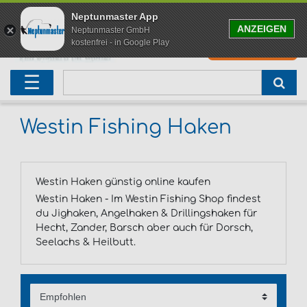
Neptunmaster App
ANZEIGEN
Neptunmaster GmbH
kostenfrei - in Google Play
0
0,00 EUR
Neu eingetroffen
Karpfenruten
Raubfischrute
Forellenruten
Wallerruten
Meeresruten
Matchruten
Trollingruten
FOX
☰
Angelset
Freilaufrollen
Köderfischrute
Forellenposen
Wallerrolle
Meeresrollen
Feederrollen
Bootsrutenhalter
Westin Fishing
Geschenke für Angler
Karpfenmontagen
Köderfischsenke
Forellenköder
Wallerköder
Meerforellenköder
Futterkorb
weitere
Zeck Fishing
Westin Fishing Haken
Adventskalender Angeln
Tacklebox
Blinker
Forellenwobbler
Waller Bissanzeiger
Gaff
Setzkescher
Hearty Rise
Westin Haken günstig online kaufen
Sale
Boilies
Gummifische
weitere
Angelbox
Polbrillen
weitere
Savage Gear
Westin Haken - Im Westin Fishing Shop findest
du Jighaken, Angelhaken & Drillingshaken für
Karpfenliege
Raubfischkescher
weitere
weitere
Black Cat
Hecht, Zander, Barsch aber auch für Dorsch,
Seelachs & Heilbutt.
Abhakmatte
weitere
weitere
weitere