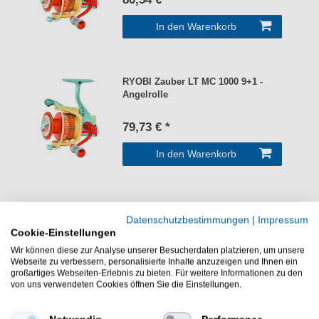
In den Warenkorb
RYOBI Zauber LT MC 1000 9+1 -
Angelrolle
79,73 € *
In den Warenkorb
RYOBI Caspro 4000 SP - Spinnrolle
Datenschutzbestimmungen
|
Impressum
Cookie-Einstellungen
Wir können diese zur Analyse unserer Besucherdaten platzieren, um unsere
56,95 € *
Webseite zu verbessern, personalisierte Inhalte anzuzeigen und Ihnen ein
großartiges Webseiten-Erlebnis zu bieten. Für weitere Informationen zu den
In den Warenkorb
von uns verwendeten Cookies öffnen Sie die Einstellungen.