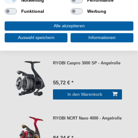
Notwendig
Performance
RYOBI Caspro 2000 SP - Spinnrolle
Funktional
Werbung
Alle akzeptieren
64,97 € *
Auswahl speichern
Informationen
In den Warenkorb
RYOBI Caspro 3000 SP - Angelrolle
55,72 € *
In den Warenkorb
RYOBI NCRT Naxo 4000 - Angelrolle
84,34 € *