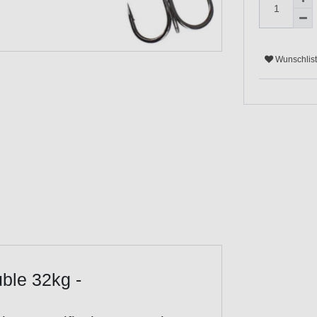
Wunschlis
uble 32kg -