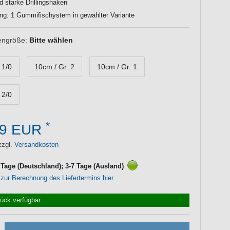
d starke Drillingshaken
ng: 1 Gummifischystem in gewählter Variante
engröße:
Bitte wählen
 1/0
10cm / Gr. 2
10cm / Gr. 1
 2/0
*
99 EUR
zzgl.
Versandkosten
3 Tage (Deutschland); 3-7 Tage (Ausland)
 zur Berechnung des Liefertermins hier
tück verfügbar