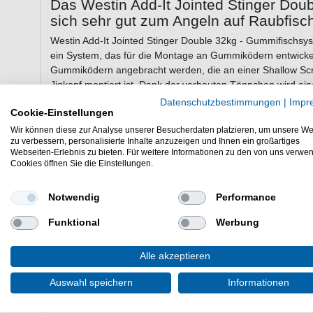
Das Westin Add-It Jointed Stinger Dou
sich sehr gut zum Angeln auf Raubfisc
Westin Add-It Jointed Stinger Double 32kg - Gummifischsy
ein System, das für die Montage an Gummiködern entwickel
Gummiködern angebracht werden, die an einer Shallow Sc
Jigkopf montiert ist. Dank der verbauten Tönnchen wird ei
weniger Aussteigern im Drill führt.
Datenschutzbestimmungen
|
Impr
Cookie-Einstellungen
Wir können diese zur Analyse unserer Besucherdaten platzieren, um unsere We
zu verbessern, personalisierte Inhalte anzuzeigen und Ihnen ein großartiges
Eigenschaften des Westin Add-It Joint
Webseiten-Erlebnis zu bieten. Für weitere Informationen zu den von uns verwe
Gummifischsystems
Cookies öffnen Sie die Einstellungen.
Stingersystem für Gummiköder
Notwendig
Performance
Tragkraft: 35kg
starke verbaute Komponenten
Funktional
Werbung
360° freie Rotation – weniger Fischverluste
scharfe und starke Drillingshaken
Alle akzeptieren
Lieferumfang: 1 Gummifischystem in gewählter Varia
Auswahl speichern
Informationen
Das Westin Add-It Jointed Stinger Double 32kg Gummifischs
Hecht. Gutes Angelzubehör für das Spinnfischen.