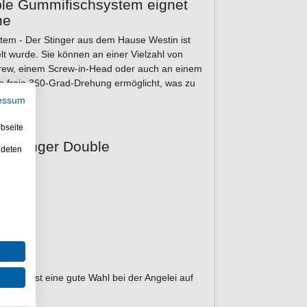
ble Gummifischsystem eignet
he
stem - Der Stinger aus dem Hause Westin ist
t wurde. Sie können an einer Vielzahl von
rew, einem Screw-in-Head oder auch an einem
ne freie 360-Grad-Drehung ermöglicht, was zu
essum
bseite
ed Stinger Double
ndeten
nte
ystem ist eine gute Wahl bei der Angelei auf