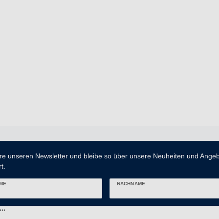
re unseren Newsletter und bleibe so über unsere Neuheiten und Ange
t.
ME
NACHNAME
er
***