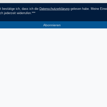
t bestätige ich, dass ich die
Daten­schutz­erklärung
gelesen habe. Meine Einwi
ch jederzeit widerrufen.***
Abonnieren
*** Hierbei handelt es sich um ein Pf
Socials
Zahlungsmethoden
V
Facebook
Instagram
YouTube