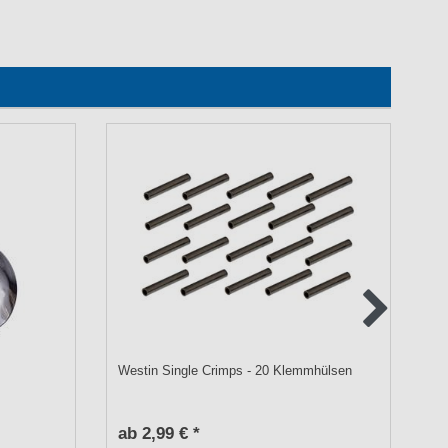
Westin Single Crimps - 20 Klemmhülsen
We
ab 2,99 € *
a