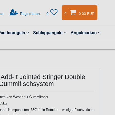
en
Registrieren
0
0
0,00 EUR
Feederangeln
Schleppangeln
Angelmarken
Add-It Jointed Stinger Double
 Gummifischsystem
stem von Westin für Gummiköder
 35kg
baute Komponenten, 360° freie Rotation – weniger Fischverluste