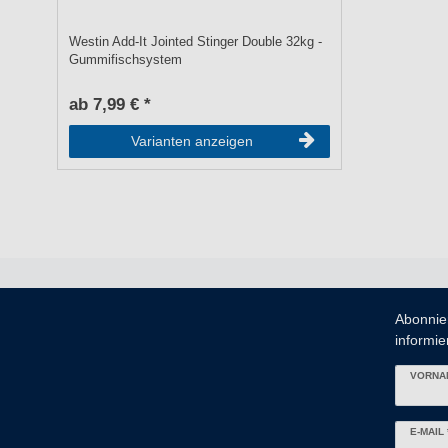
Westin Add-It Jointed Stinger Double 32kg -
Gummifischsystem
ab 7,99 € *
Varianten anzeigen
Abonnie
informier
VORNA
Newslett
E-MAIL 