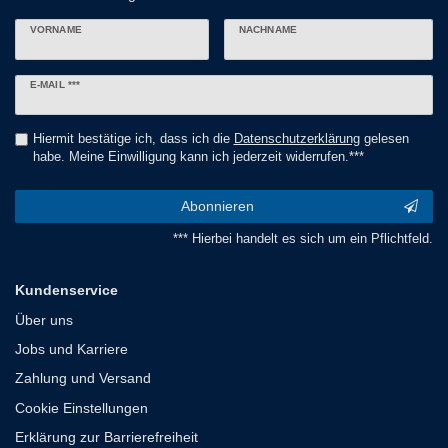
VORNAME
NACHNAME
Newsletter
E-MAIL ***
Honig
Hiermit bestätige ich, dass ich die
Daten­schutz­erklärung
gelesen
habe. Meine Einwilligung kann ich jederzeit widerrufen.***
Abonnieren
*** Hierbei handelt es sich um ein Pflichtfeld.
Kundenservice
Über uns
Jobs und Karriere
Zahlung und Versand
Cookie Einstellungen
Erklärung zur Barrierefreiheit