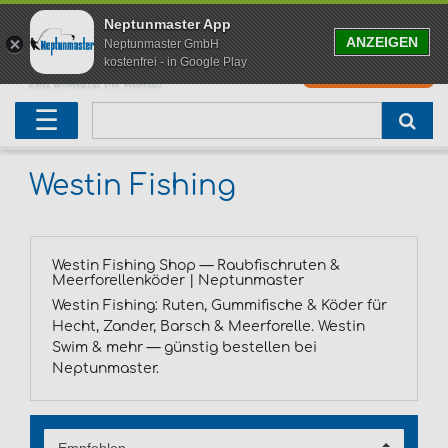
Neptunmaster App
ANZEIGEN
Neptunmaster GmbH
kostenfrei - in Google Play
0
0,00 EUR
Neu eingetroffen
Karpfenruten
Raubfischrute
Forellenruten
Wallerruten
Meeresruten
Matchruten
Trollingruten
☰
Angelset
Freilaufrollen
Köderfischrute
Forellenposen
Wallerrolle
Meeresrollen
Feederrollen
Bootsrutenhalter
Geschenke für Angler
Karpfenmontagen
Köderfischsenke
Forellenköder
Wallerköder
Meerforellenköder
Futterkorb
weitere
Westin Fishing
Adventskalender Angeln
Tacklebox
Blinker
Forellenwobbler
Waller Bissanzeiger
Gaff
Setzkescher
Westin Fishing Shop — Raubfischruten &
Sale
Boilies
Gummifische
weitere
Angelbox
Polbrillen
weitere
Meerforellenköder | Neptunmaster
Westin Fishing: Ruten, Gummifische & Köder für
Hecht, Zander, Barsch & Meerforelle. Westin
Karpfenliege
Raubfischkescher
weitere
weitere
Swim & mehr — günstig bestellen bei
Neptunmaster.
Abhakmatte
weitere
weitere