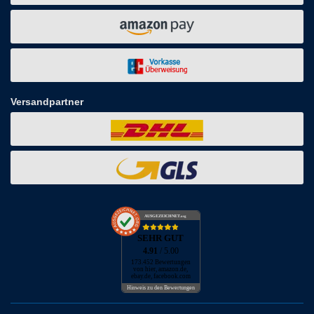
Versandpartner
AUSGEZEICHNET
.org
SEHR GUT
4.91
/ 5.00
173.452 Bewertungen
von hier, amazon.de,
ebay.de, facebook.com
Hinweis zu den Bewertungen