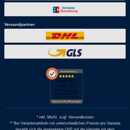
Versandpartner
AUSGEZEICHNET
.org
SEHR GUT
4.91
/ 5.00
173.452 Bewertungen
von hier, amazon.de,
ebay.de, facebook.com
Hinweis zu den Bewertungen
* inkl. MwSt. zzgl. Versandkosten
** Bei Variantenartikeln mit unterschiedlichen Preisen pro Variante
bezieht sich die angegebene UVP auf die Variante mit dem