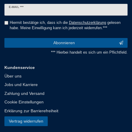
Newsletter
E-MAIL ***
Honig
Hiermit bestätige ich, dass ich die
Daten­schutz­erklärung
gelesen
habe. Meine Einwilligung kann ich jederzeit widerrufen.***
Abonnieren
*** Hierbei handelt es sich um ein Pflichtfeld.
Kundenservice
Über uns
Jobs und Karriere
Zahlung und Versand
Cookie Einstellungen
Erklärung zur Barrierefreiheit
Vertrag widerrufen