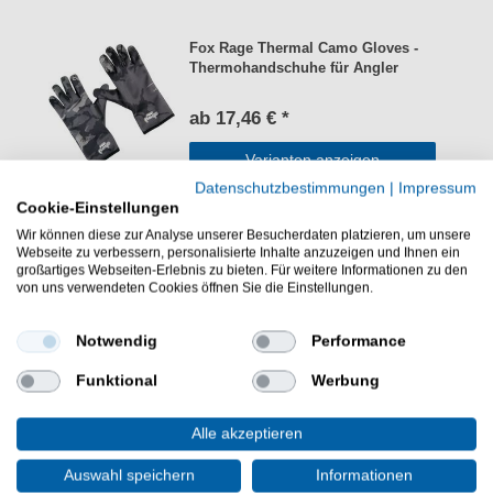
Fox Rage Thermal Camo Gloves -
Thermohandschuhe für Angler
ab 17,46 € *
Varianten anzeigen
Datenschutzbestimmungen
|
Impressum
Cookie-Einstellungen
Wir können diese zur Analyse unserer Besucherdaten platzieren, um unsere
Webseite zu verbessern, personalisierte Inhalte anzuzeigen und Ihnen ein
großartiges Webseiten-Erlebnis zu bieten. Für weitere Informationen zu den
von uns verwendeten Cookies öffnen Sie die Einstellungen.
Weitere Produkte für das Angeln auf
Notwendig
Performance
Raubfische
Funktional
Werbung
Empfehlungen Raubfischshop
Alle akzeptieren
Neuheiten Raubfischshop
Auswahl speichern
Informationen