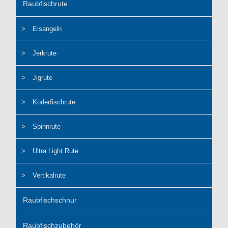
Raubfischrute
Eisangeln
Jerkrute
Jigrute
Köderfischrute
Spinnrute
Ultra Light Rute
Vertikalrute
Raubfischschnur
Raubfischzubehör