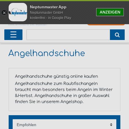
Neptunmaster App
ANZEIGEN
Neptunmaster GmbH
kostenfrei - in Google Play
0
0,00 EUR
Neu eingetroffen
Karpfenruten
Raubfischrute
Forellenruten
Wallerruten
Meeresruten
Matchruten
Trollingruten
FOX
☰
Angelset
Freilaufrollen
Köderfischrute
Forellenposen
Wallerrolle
Meeresrollen
Feederrollen
Bootsrutenhalter
Westin Fishing
Geschenke für Angler
Karpfenmontagen
Köderfischsenke
Forellenköder
Wallerköder
Meerforellenköder
Futterkorb
weitere
Zeck Fishing
Angelhandschuhe
Adventskalender Angeln
Tacklebox
Blinker
Forellenwobbler
Waller Bissanzeiger
Gaff
Setzkescher
Hearty Rise
Angelhandschuhe günstig online kaufen
Sale
Boilies
Gummifische
weitere
Angelbox
Polbrillen
weitere
Savage Gear
Angelhandschuhe zum Raubfischangeln
braucht man besonders beim Angeln im Winter
Karpfenliege
Raubfischkescher
weitere
weitere
Black Cat
&Herbst. Angelhandschuhe in großer Auswahl
finden Sie in unserem Angelshop.
Abhakmatte
weitere
weitere
weitere