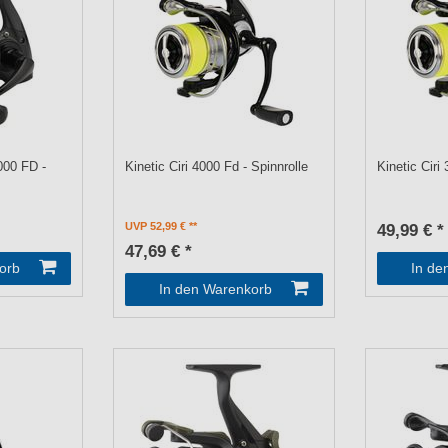
000 FD -
Kinetic Ciri 4000 Fd - Spinnrolle
Kinetic Ciri
UVP 52,99 €
49,99 € *
47,69 € *
orb
In de
In den Warenkorb