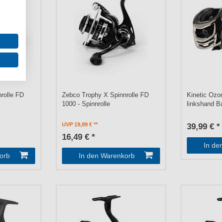
rolle FD
Zebco Trophy X Spinnrolle FD
Kinetic Ozo
1000 - Spinnrolle
linkshand Ba
UVP 19,99 €
39,99 € *
16,49 € *
In de
orb
In den Warenkorb