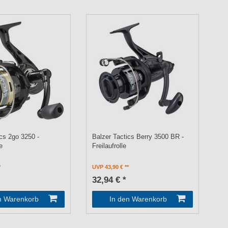
ics 2go 3250 -
Balzer Tactics Berry 3500 BR -
e
Freilaufrolle
UVP 43,90 €
32,94 € *
n Warenkorb
In den Warenkorb