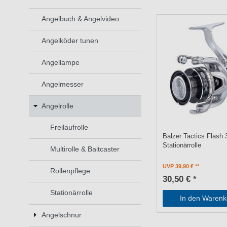
Angelbuch & Angelvideo
Angelköder tunen
Angellampe
Angelmesser
Angelrolle
Freilaufrolle
Balzer Tactics Flash 
Stationärrolle
Multirolle & Baitcaster
UVP 39,90 €
Rollenpflege
30,50 € *
Stationärrolle
In den Warenk
Angelschnur