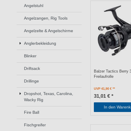
Angelstuhl
Angelzangen, Rig Tools
Angelzelte & Angelschirme
Anglerbekleidung
Blinker
Driftsack
Balzer Tactics Berry 
Freilaufrolle
Drillinge
UVP 41,90 €
Dropshot, Texas, Carolina,
31,01 € *
Wacky Rig
In den Warenk
Fire Ball
Fischgreifer