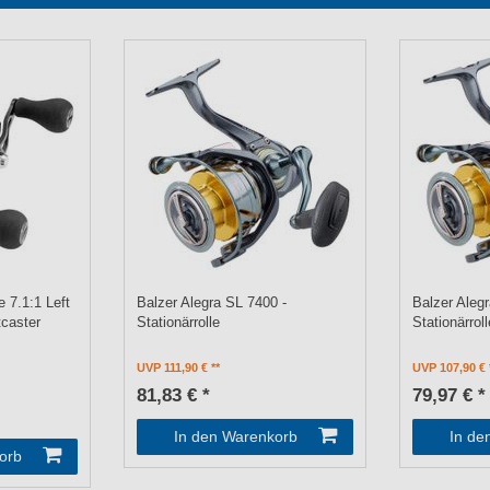
 7.1:1 Left
Balzer Alegra SL 7400 -
Balzer Aleg
tcaster
Stationärrolle
Stationärroll
UVP 111,90 €
UVP 107,90 €
81,83 € *
79,97 € *
In den Warenkorb
In de
orb