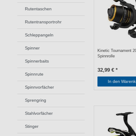
Rutentaschen
Rutentransportrohr
Schleppangeln
Spinner
Kinetic Tournament 2
Spinnrolle
Spinnerbaits
32,99 € *
Spinnrute
In den Warenk
Spinnvorfächer
Sprengring
Stahlvorfächer
Stinger