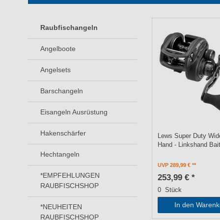
Raubfischangeln
Angelboote
Angelsets
Barschangeln
Eisangeln Ausrüstung
Hakenschärfer
Lews Super Duty Wide
Hand - Linkshand Bai
Hechtangeln
UVP 289,99 €
*EMPFEHLUNGEN
253,99 € *
RAUBFISCHSHOP
0
Stück
In den Warenk
*NEUHEITEN
RAUBFISCHSHOP