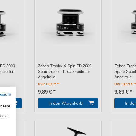
 FD 3000
Zebco Trophy X Spin FD 2000
Zebco Trop
pule für
Spare Spool - Ersatzspule für
Spare Spool 
Angelrolle
Angelrolle
UVP 11,99 €
UVP 11,99 €
9,89 € *
9,89 € *
essum
orb
In den Warenkorb
In de
bseite
ndeten