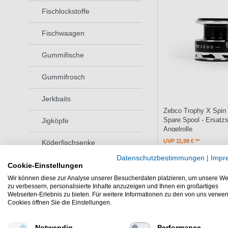
Fischlockstoffe
Fischwaagen
Gummifische
Gummifrosch
Jerkbaits
Zebco Trophy X Spin
Spare Spool - Ersatzs
Jigköpfe
Angelrolle
UVP 11,99 €
Köderfischsenke
9,89 € *
Datenschutzbestimmungen
|
Impr
Ködernadel
Cookie-Einstellungen
In den Warenk
Wir können diese zur Analyse unserer Besucherdaten platzieren, um unsere We
Köderretter
zu verbessern, personalisierte Inhalte anzuzeigen und Ihnen ein großartiges
Webseiten-Erlebnis zu bieten. Für weitere Informationen zu den von uns verwe
Cookies öffnen Sie die Einstellungen.
Kunstköderboxen
Notwendig
Performance