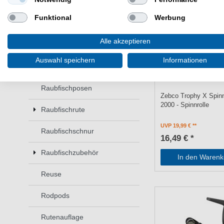
Kunstködertasche
Funktional
Werbung
Polarisationsbrille
Alle akzeptieren
Raubfischhaken
Auswahl speichern
Informationen
Raubfischkescher
Raubfischposen
Zebco Trophy X Spinn
2000 - Spinnrolle
Raubfischrute
UVP 19,99 €
Raubfischschnur
16,49 € *
Raubfischzubehör
In den Warenk
Reuse
Rodpods
Rutenauflage