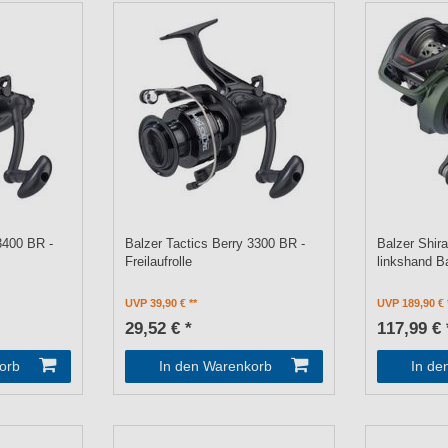
3400 BR -
Balzer Tactics Berry 3300 BR -
Balzer Shir
Freilaufrolle
linkshand Ba
UVP 39,90 €
UVP 189,90 €
29,52 € *
117,99 € 
orb
In den Warenkorb
In de