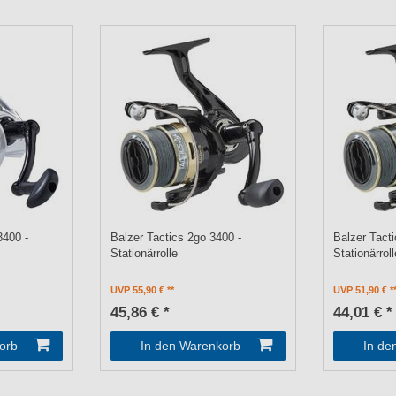
3400 -
Balzer Tactics 2go 3400 -
Balzer Tact
Stationärrolle
Stationärroll
UVP 55,90 €
UVP 51,90 €
45,86 € *
44,01 € *
orb
In den Warenkorb
In de