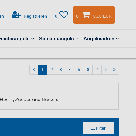
en
Registrieren
0
0
0,00 EUR
Feederangeln
Schleppangeln
Angelmarken
1
2
3
4
5
6
7
f Hecht, Zander und Barsch.
Filter