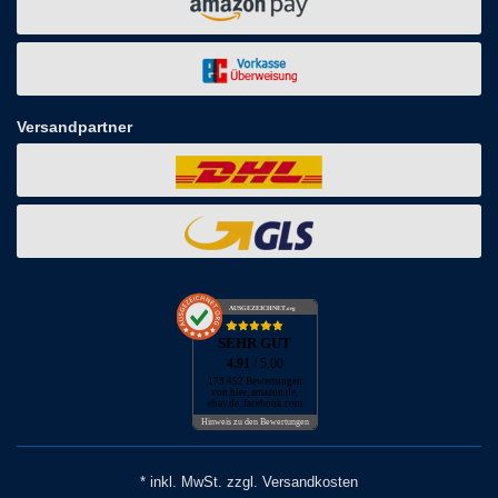
Versandpartner
AUSGEZEICHNET
.org
SEHR GUT
4.91
/ 5.00
173.452 Bewertungen
von hier, amazon.de,
ebay.de, facebook.com
Hinweis zu den Bewertungen
* inkl. MwSt. zzgl. Versandkosten