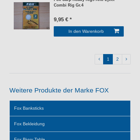
Combi Rig Gr.4
9,95 € *
In den Warenkorb
1
2
Weitere Produkte der Marke FOX
Fox Banksticks
Fox Bekleidung
Fox Bivvy Table