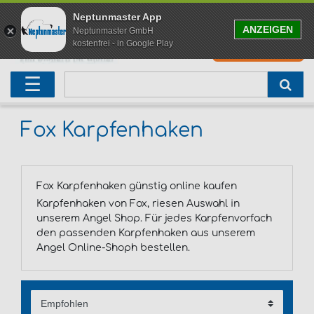
Neptunmaster App
ANZEIGEN
Neptunmaster GmbH
kostenfrei - in Google Play
0
0,00 EUR
Neu eingetroffen
Karpfenruten
Raubfischrute
Forellenruten
Wallerruten
Meeresruten
Matchruten
Trollingruten
FOX
☰
Angelset
Freilaufrollen
Köderfischrute
Forellenposen
Wallerrolle
Meeresrollen
Feederrollen
Bootsrutenhalter
Westin Fishing
Geschenke für Angler
Karpfenmontagen
Köderfischsenke
Forellenköder
Wallerköder
Meerforellenköder
Futterkorb
weitere
Zeck Fishing
Fox Karpfenhaken
Adventskalender Angeln
Tacklebox
Blinker
Forellenwobbler
Waller Bissanzeiger
Gaff
Setzkescher
Hearty Rise
Fox Karpfenhaken günstig online kaufen
Sale
Boilies
Gummifische
weitere
Angelbox
Polbrillen
weitere
Savage Gear
Karpfenhaken von Fox, riesen Auswahl in
unserem Angel Shop. Für jedes Karpfenvorfach
Karpfenliege
Raubfischkescher
weitere
weitere
Black Cat
den passenden Karpfenhaken aus unserem
Angel Online-Shoph bestellen.
Abhakmatte
weitere
weitere
weitere