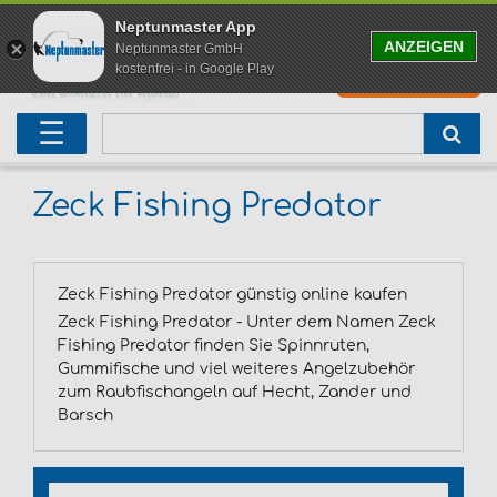
Neptunmaster App
ANZEIGEN
Neptunmaster GmbH
kostenfrei - in Google Play
0
0,00 EUR
Neu eingetroffen
Karpfenruten
Raubfischrute
Forellenruten
Wallerruten
Meeresruten
Matchruten
Trollingruten
FOX
☰
Angelset
Freilaufrollen
Köderfischrute
Forellenposen
Wallerrolle
Meeresrollen
Feederrollen
Bootsrutenhalter
Westin Fishing
Geschenke für Angler
Karpfenmontagen
Köderfischsenke
Forellenköder
Wallerköder
Meerforellenköder
Futterkorb
weitere
Zeck Fishing
Zeck Fishing Predator
Adventskalender Angeln
Tacklebox
Blinker
Forellenwobbler
Waller Bissanzeiger
Gaff
Setzkescher
Hearty Rise
Zeck Fishing Predator günstig online kaufen
Sale
Boilies
Gummifische
weitere
Angelbox
Polbrillen
weitere
Savage Gear
Zeck Fishing Predator - Unter dem Namen Zeck
Fishing Predator finden Sie Spinnruten,
Karpfenliege
Raubfischkescher
weitere
weitere
Black Cat
Gummifische und viel weiteres Angelzubehör
zum Raubfischangeln auf Hecht, Zander und
Barsch
Abhakmatte
weitere
weitere
weitere