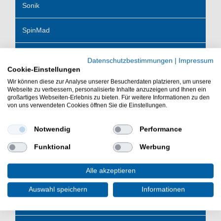
Sonik
SpinMad
Spomb
Datenschutzbestimmungen
|
Impressum
Cookie-Einstellungen
Spro
Wir können diese zur Analyse unserer Besucherdaten platzieren, um unsere
Webseite zu verbessern, personalisierte Inhalte anzuzeigen und Ihnen ein
großartiges Webseiten-Erlebnis zu bieten. Für weitere Informationen zu den
Spro Freestyle
von uns verwendeten Cookies öffnen Sie die Einstellungen.
Sänger TTS
Notwendig
Performance
Funktional
Werbung
Strategy
Alle akzeptieren
Strike King
Auswahl speichern
Informationen
Strike Pro