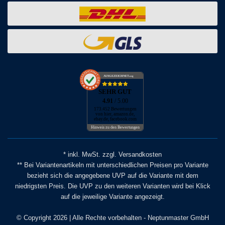
AUSGEZEICHNET
.org
SEHR GUT
4.91
/ 5.00
173.452 Bewertungen
von hier, amazon.de,
ebay.de, facebook.com
Hinweis zu den Bewertungen
* inkl. MwSt. zzgl. Versandkosten
** Bei Variantenartikeln mit unterschiedlichen Preisen pro Variante
bezieht sich die angegebene UVP auf die Variante mit dem
niedrigsten Preis. Die UVP zu den weiteren Varianten wird bei Klick
auf die jeweilige Variante angezeigt.
© Copyright 2026 | Alle Rechte vorbehalten - Neptunmaster GmbH