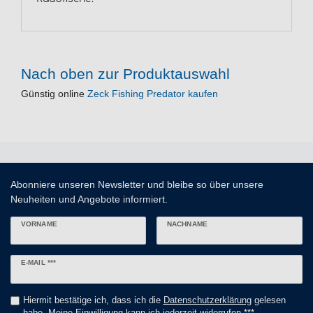
Nach oben zur Produktauswahl
Günstig online
Zeck Fishing Predator kaufen
Abonniere unseren Newsletter und bleibe so über unsere
Neuheiten und Angebote informiert.
VORNAME
NACHNAME
Newsletter
E-MAIL ***
Honig
Hiermit bestätige ich, dass ich die
Daten­schutz­erklärung
gelesen
habe. Meine Einwilligung kann ich jederzeit widerrufen.***