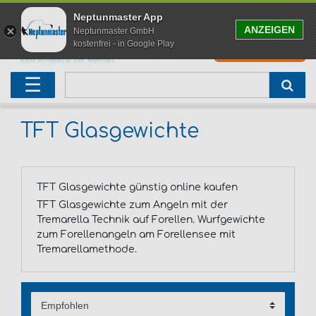
Neptunmaster App
ANZEIGEN
Neptunmaster GmbH
kostenfrei - in Google Play
0
0,00 EUR
Neu eingetroffen
Karpfenruten
Raubfischrute
Forellenruten
Wallerruten
Meeresruten
Matchruten
Trollingruten
FOX
☰
Angelset
Freilaufrollen
Köderfischrute
Forellenposen
Wallerrolle
Meeresrollen
Feederrollen
Bootsrutenhalter
Westin Fishing
Geschenke für Angler
Karpfenmontagen
Köderfischsenke
Forellenköder
Wallerköder
Meerforellenköder
Futterkorb
weitere
Zeck Fishing
TFT Glasgewichte
Adventskalender Angeln
Tacklebox
Blinker
Forellenwobbler
Waller Bissanzeiger
Gaff
Setzkescher
Hearty Rise
TFT Glasgewichte günstig online kaufen
Sale
Boilies
Gummifische
weitere
Angelbox
Polbrillen
weitere
Savage Gear
TFT Glasgewichte zum Angeln mit der
Tremarella Technik auf Forellen. Wurfgewichte
Karpfenliege
Raubfischkescher
weitere
weitere
Black Cat
zum Forellenangeln am Forellensee mit
Tremarellamethode.
Abhakmatte
weitere
weitere
weitere