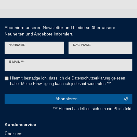
Abonniere unseren Newsletter und bleibe so über unsere
Neuheiten und Angebote informiert.
VORNAME
NACHNAME
Newsletter
E-MAIL ***
Honig
Hiermit bestätige ich, dass ich die
Daten­schutz­erklärung
gelesen
habe. Meine Einwilligung kann ich jederzeit widerrufen.***
Abonnieren
*** Hierbei handelt es sich um ein Pflichtfeld.
Kundenservice
Über uns