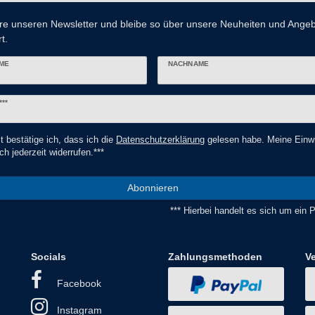
re unseren Newsletter und bleibe so über unsere Neuheiten und Ange
t.
ME
NACHNAME
er
***
t bestätige ich, dass ich die
Daten­schutz­erklärung
gelesen habe. Meine Einwi
ch jederzeit widerrufen.***
Abonnieren
*** Hierbei handelt es sich um ein Pf
Socials
Zahlungsmethoden
V
Facebook
Instagram