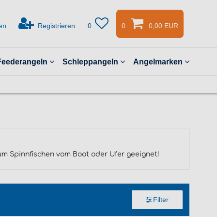
en
Registrieren
0
0
0,00 EUR
Feederangeln
Schleppangeln
Angelmarken
um Spinnfischen vom Boot oder Ufer geeignet!
Filter