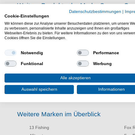
Weitere Produkte der Marke Savage Gea
Datenschutzbestimmungen
|
Impr
Cookie-Einstellungen
Savage Gear Belly Boat
Sava
Wir können diese zur Analyse unserer Besucherdaten platzieren, um unsere We
Savage Gear Boote
Sava
zu verbessern, personalisierte Inhalte anzuzeigen und Ihnen ein großartiges
Webseiten-Erlebnis zu bieten. Für weitere Informationen zu den von uns verwe
Savage Gear Box
Sava
Cookies öffnen Sie die Einstellungen.
Savage Gear Gummifische
Savag
Savage Gear Haken
Sava
Notwendig
Performance
Savage Gear Kayak
Sava
Funktional
Werbung
Savage Gear Kescher
Savage Gear Meeresköder
Alle akzeptieren
Savage Gear Meerforellenrute
Savage Gear Rolle
Auswahl speichern
Informationen
Weitere Marken im Überblick
13 Fishing
Fox R