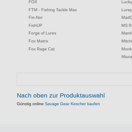
FOX
Lucky
FTM - Fishing Tackle Max
Lurej
Fin-Nor
MadC
FishUP
MS R
Forge of Lures
Manti
Fox Matrix
Mitche
Fox Rage Cat
Monk
Miura
Nach oben zur Produktauswahl
Günstig online
Savage Gear Kescher kaufen