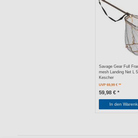
Savage Gear Full Fr
mesh Landing Net L 
Kescher
UVP 69,99 €
59,98 € *
In den Warenk