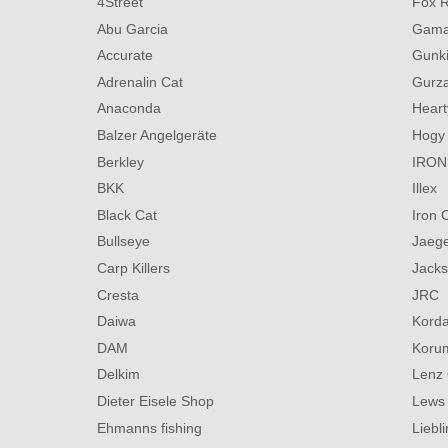
4Street
Fox 
Abu Garcia
Gama
Accurate
Gunk
Adrenalin Cat
Gurz
Anaconda
Heart
Balzer Angelgeräte
Hogy
Berkley
IRON
BKK
Illex
Black Cat
Iron 
Bullseye
Jaege
Carp Killers
Jack
Cresta
JRC
Daiwa
Kord
DAM
Koru
Delkim
Lenz 
Dieter Eisele Shop
Lews
Ehmanns fishing
Liebl