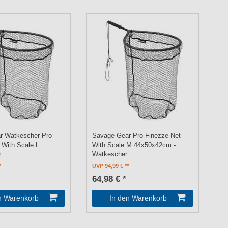
r Watkescher Pro
Savage Gear Pro Finezze Net
 With Scale L
With Scale M 44x50x42cm -
m
Watkescher
UVP 94,99 €
64,98 € *
n Warenkorb
In den Warenkorb