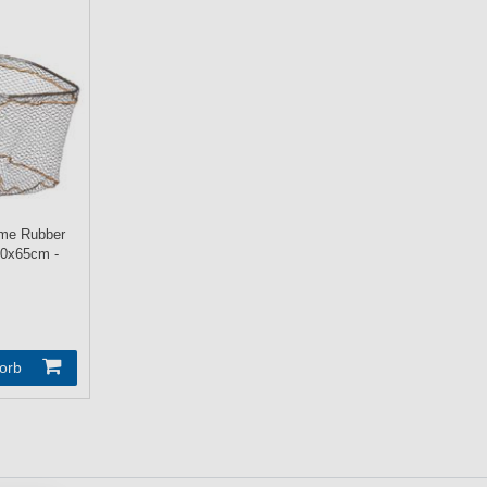
ame Rubber
50x65cm -
orb