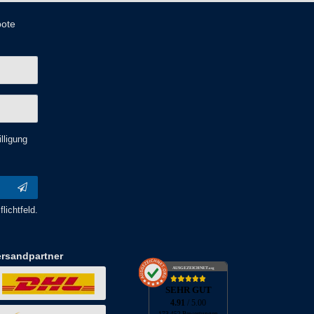
bote
lligung
lichtfeld.
ersandpartner
AUSGEZEICHNET
.org
SEHR GUT
4.91
/ 5.00
173.452 Bewertungen