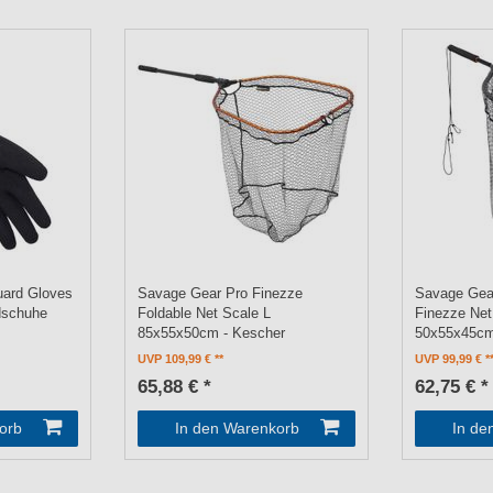
ard Gloves
Savage Gear Pro Finezze
Savage Gea
dschuhe
Foldable Net Scale L
Finezze Net
85x55x50cm - Kescher
50x55x45c
UVP 109,99 €
UVP 99,99 €
65,88 € *
62,75 € *
orb
In den Warenkorb
In de