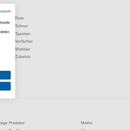
r
essum
ge Gear Rute
bseite
ge Gear Schnur
ndeten
ge Gear Taschen
e Gear Vorfächer
ge Gear Wobbler
ge Gear Zubehör
age Predator
Meiho