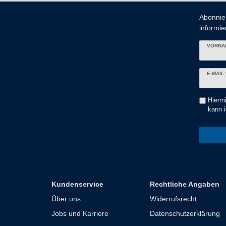
Abonnie
informier
VORNA
Newslett
E-MAIL 
Honig
Hiermi
kann i
Kundenservice
Rechtliche Angaben
Über uns
Widerrufsrecht
Jobs und Karriere
Datenschutzerklärung