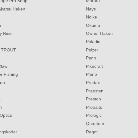
Rage Pro Shop
Maruto
katsu Haken
Nays
i
Noike
a
Okuma
y Rise
Owner Haken
Paladin
 TROUT
Pelzer
Penn
Claw
Pikecraft
r Fishing
Plano
son
Predax
Praesten
a
Preston
m
Probaits
Optics
Prologic
Quantum
ingsköder
Ragot