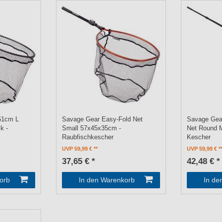
51cm L
Savage Gear Easy-Fold Net
Savage Gear
k -
Small 57x45x35cm -
Net Round 
Raubfischkescher
Kescher
UVP 59,99 €
UVP 59,99 €
37,65 € *
42,48 € *
orb
In den Warenkorb
In de