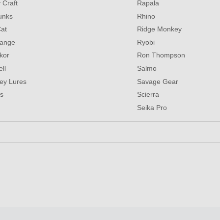
 Craft
Rapala
unks
Rhino
at
Ridge Monkey
ange
Ryobi
kor
Ron Thompson
ll
Salmo
ey Lures
Savage Gear
s
Scierra
Seika Pro