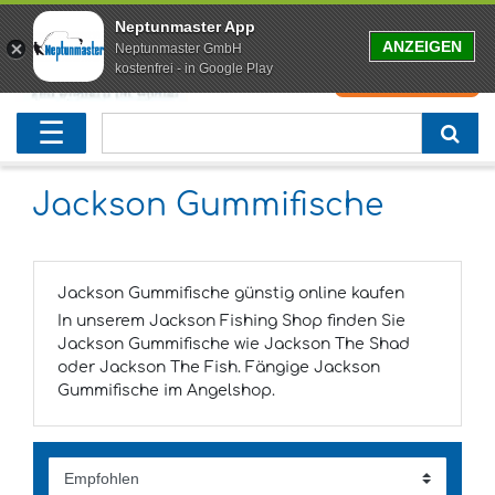
Neptunmaster App
ANZEIGEN
Neptunmaster GmbH
kostenfrei - in Google Play
0
0,00 EUR
Neu eingetroffen
Karpfenruten
Raubfischrute
Forellenruten
Wallerruten
Meeresruten
Matchruten
Trollingruten
FOX
☰
Angelset
Freilaufrollen
Köderfischrute
Forellenposen
Wallerrolle
Meeresrollen
Feederrollen
Bootsrutenhalter
Westin Fishing
Geschenke für Angler
Karpfenmontagen
Köderfischsenke
Forellenköder
Wallerköder
Meerforellenköder
Futterkorb
weitere
Zeck Fishing
Jackson Gummifische
Adventskalender Angeln
Tacklebox
Blinker
Forellenwobbler
Waller Bissanzeiger
Gaff
Setzkescher
Hearty Rise
Jackson Gummifische günstig online kaufen
Sale
Boilies
Gummifische
weitere
Angelbox
Polbrillen
weitere
Savage Gear
In unserem Jackson Fishing Shop finden Sie
Jackson Gummifische wie Jackson The Shad
Karpfenliege
Raubfischkescher
weitere
weitere
Black Cat
oder Jackson The Fish. Fängige Jackson
Gummifische im Angelshop.
Abhakmatte
weitere
weitere
weitere