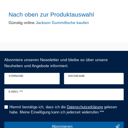
Nach oben zur Produktauswahl
Günstig online
Jackson Gummifische kaufen
Abonniere unseren Newsletter und bleibe so über unsere
Neuheiten und Angebote informiert.
VORNAME
NACHNAME
Newsletter
E-MAIL ***
Honig
Hiermit bestätige ich, dass ich die
Daten­schutz­erklärung
gelesen
habe. Meine Einwilligung kann ich jederzeit widerrufen.***
Abonnieren