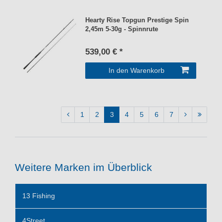
Hearty Rise Topgun Prestige Spin
2,45m 5-30g - Spinnrute
539,00 € *
In den Warenkorb
1
2
3
4
5
6
7
Weitere Marken im Überblick
13 Fishing
4Street