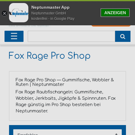
Neptunmaster App
ANZEIGEN
Neptunmaster GmbH
kostenfrei - in Google Play
0
0,00 EUR
Neu eingetroffen
Karpfenruten
Raubfischrute
Forellenruten
Wallerruten
Meeresruten
Matchruten
Trollingruten
FOX
☰
Angelset
Freilaufrollen
Köderfischrute
Forellenposen
Wallerrolle
Meeresrollen
Feederrollen
Bootsrutenhalter
Westin Fishing
Geschenke für Angler
Karpfenmontagen
Köderfischsenke
Forellenköder
Wallerköder
Meerforellenköder
Futterkorb
weitere
Zeck Fishing
Fox Rage Pro Shop
Adventskalender Angeln
Tacklebox
Blinker
Forellenwobbler
Waller Bissanzeiger
Gaff
Setzkescher
Hearty Rise
Fox Rage Pro Shop — Gummifische, Wobbler &
Sale
Boilies
Gummifische
weitere
Angelbox
Polbrillen
weitere
Savage Gear
Ruten | Neptunmaster
Fox Rage Raubfischangeln: Gummifische,
Wobbler, Jerkbaits, Jigköpfe & Spinnruten. Fox
Karpfenliege
Raubfischkescher
weitere
weitere
Black Cat
Rage günstig im Pro Shop bestellen bei
Neptunmaster.
Abhakmatte
weitere
weitere
weitere