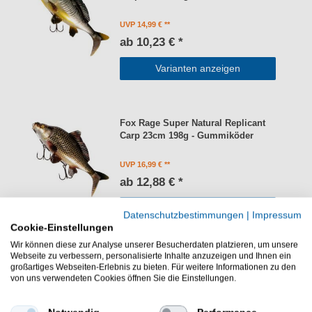
UVP 14,99 €
ab 10,23 € *
Varianten anzeigen
Fox Rage Super Natural Replicant
Carp 23cm 198g - Gummiköder
UVP 16,99 €
ab 12,88 € *
Varianten anzeigen
Datenschutzbestimmungen
|
Impressum
Cookie-Einstellungen
Wir können diese zur Analyse unserer Besucherdaten platzieren, um unsere
Webseite zu verbessern, personalisierte Inhalte anzuzeigen und Ihnen ein
Fox Rage Sherpa Wind Blocker -
großartiges Webseiten-Erlebnis zu bieten. Für weitere Informationen zu den
Angeljacke
von uns verwendeten Cookies öffnen Sie die Einstellungen.
UVP 109,99 €