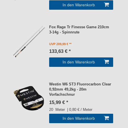
In den Warenkorb
Fox Rage Tr Finesse Game 210cm
3-14g - Spinnrute
UVP 209,99 €
133,63 € *
In den Warenkorb
Westin W6 ST3 Fluorocarbon Clear
0,92mm 49,2kg - 20m
Vorfachschnur
15,99 € *
20
Meter
| 0,80 € / Meter
In den Warenkorb