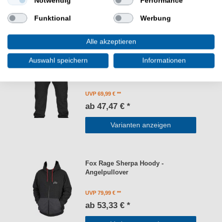
Notwendig
Performance
ab 69,99 € *
Funktional
Werbung
Varianten anzeigen
Alle akzeptieren
Auswahl speichern
Informationen
Fox Rage Sherpa Jogger -
Angelhose
UVP 69,99 €
ab 47,47 € *
Varianten anzeigen
Fox Rage Sherpa Hoody -
Angelpullover
UVP 79,99 €
ab 53,33 € *