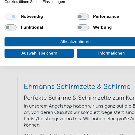
Cookies öffnen Sie die Einstellungen.
FOX
Lucky
FTM - Fishing Tackle Max
Lurej
Notwendig
Performance
Fin-Nor
MadC
Funktional
Werbung
FishUP
MS R
Forge of Lures
Manti
Alle akzeptieren
Fox Matrix
Mitche
Fox Rage Cat
Monk
Auswahl speichern
Informationen
Miura
Ehmanns Schirmzelte & Schirme
Perfekte Schirme & Schirmzelte zum Ka
In unserem Angelshop haben wir uns ganz auf die 
an, von deren Qualität wir komplett begeistert sin
Preis-/Leistungsverhältnis. Wir haben eine große A
können.