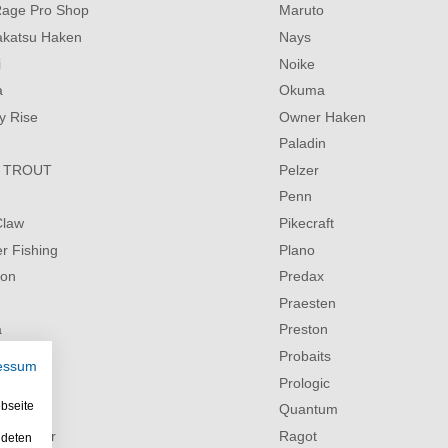
Rage Pro Shop
Maruto
katsu Haken
Nays
i
Noike
a
Okuma
y Rise
Owner Haken
Paladin
 TROUT
Pelzer
Penn
Claw
Pikecraft
r Fishing
Plano
son
Predax
Praesten
a
Preston
m
Probaits
essum
Optics
Prologic
bseite
Quantum
ingsköder
Ragot
ndeten