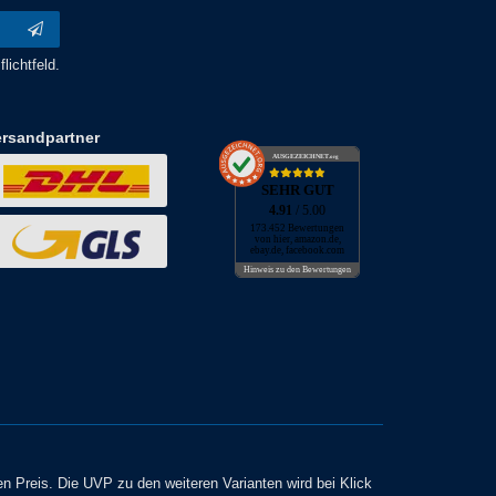
lichtfeld.
ersandpartner
AUSGEZEICHNET
.org
SEHR GUT
4.91
/ 5.00
173.452 Bewertungen
von hier, amazon.de,
ebay.de, facebook.com
Hinweis zu den Bewertungen
en Preis. Die UVP zu den weiteren Varianten wird bei Klick