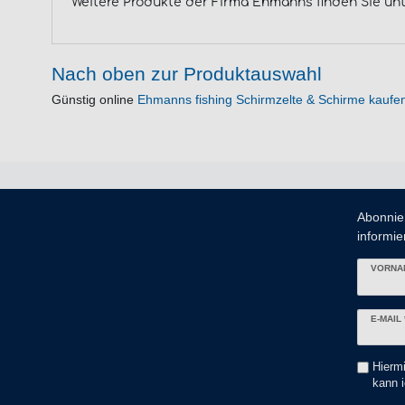
Weitere Produkte der Firma Ehmanns finden Sie un
Nach oben zur Produktauswahl
Günstig online
Ehmanns fishing Schirmzelte & Schirme kaufe
Abonnie
informier
VORNA
Newslett
E-MAIL 
Honig
Hiermi
kann i