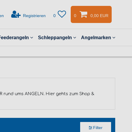
en
Registrieren
0
0
0,00 EUR
Feederangeln
Schleppangeln
Angelmarken
rund ums ANGELN. Hier gehts zum Shop &
Filter