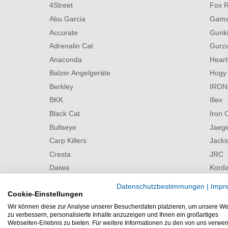
4Street
Fox 
Abu Garcia
Gama
Accurate
Gunk
Adrenalin Cat
Gurz
Anaconda
Heart
Balzer Angelgeräte
Hogy
Berkley
IRON
BKK
Illex
Black Cat
Iron 
Bullseye
Jaege
Carp Killers
Jack
Cresta
JRC
Daiwa
Kord
DAM
Koru
Datenschutzbestimmungen
|
Impr
Cookie-Einstellungen
Delkim
Lenz 
Wir können diese zur Analyse unserer Besucherdaten platzieren, um unsere We
Dieter Eisele Shop
Lews
zu verbessern, personalisierte Inhalte anzuzeigen und Ihnen ein großartiges
Ehmanns fishing
Liebl
Webseiten-Erlebnis zu bieten. Für weitere Informationen zu den von uns verwe