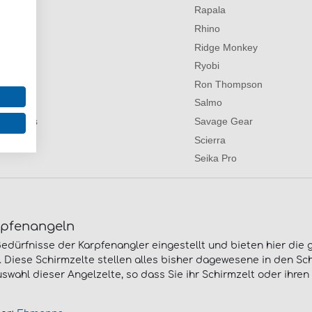
 Craft
Rapala
unks
Rhino
at
Ridge Monkey
ange
Ryobi
kor
Ron Thompson
ll
Salmo
ey Lures
Savage Gear
s
Scierra
Seika Pro
rpfenangeln
Bedürfnisse der Karpfenangler eingestellt und bieten hier d
d. Diese Schirmzelte stellen alles bisher dagewesene in den S
uswahl dieser Angelzelte, so dass Sie ihr Schirmzelt oder ihre