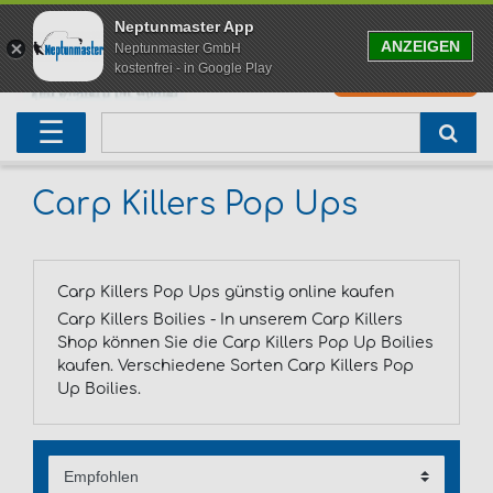
Neptunmaster App
ANZEIGEN
Neptunmaster GmbH
kostenfrei - in Google Play
0
0,00 EUR
Neu eingetroffen
Karpfenruten
Raubfischrute
Forellenruten
Wallerruten
Meeresruten
Matchruten
Trollingruten
FOX
☰
Angelset
Freilaufrollen
Köderfischrute
Forellenposen
Wallerrolle
Meeresrollen
Feederrollen
Bootsrutenhalter
Westin Fishing
Geschenke für Angler
Karpfenmontagen
Köderfischsenke
Forellenköder
Wallerköder
Meerforellenköder
Futterkorb
weitere
Zeck Fishing
Carp Killers Pop Ups
Adventskalender Angeln
Tacklebox
Blinker
Forellenwobbler
Waller Bissanzeiger
Gaff
Setzkescher
Hearty Rise
Carp Killers Pop Ups günstig online kaufen
Sale
Boilies
Gummifische
weitere
Angelbox
Polbrillen
weitere
Savage Gear
Carp Killers Boilies - In unserem Carp Killers
Shop können Sie die Carp Killers Pop Up Boilies
Karpfenliege
Raubfischkescher
weitere
weitere
Black Cat
kaufen. Verschiedene Sorten Carp Killers Pop
Up Boilies.
Abhakmatte
weitere
weitere
weitere