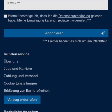
Newsletter
E-MAIL ***
Honig
Hiermit bestätige ich, dass ich die
Daten­schutz­erklärung
gelesen
habe. Meine Einwilligung kann ich jederzeit widerrufen.***
Abonnieren
*** Hierbei handelt es sich um ein Pflichtfeld.
Kundenservice
Über uns
Jobs und Karriere
Zahlung und Versand
Cookie Einstellungen
Erklärung zur Barrierefreiheit
Vertrag widerrufen
Rechtliche Angaben