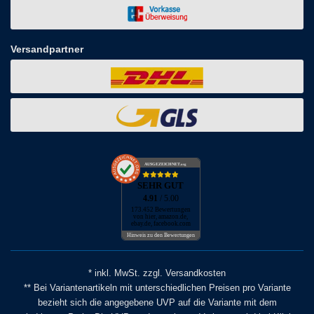
Versandpartner
AUSGEZEICHNET
.org
SEHR GUT
4.91
/ 5.00
173.452 Bewertungen
von hier, amazon.de,
ebay.de, facebook.com
Hinweis zu den Bewertungen
* inkl. MwSt. zzgl. Versandkosten
** Bei Variantenartikeln mit unterschiedlichen Preisen pro Variante
bezieht sich die angegebene UVP auf die Variante mit dem