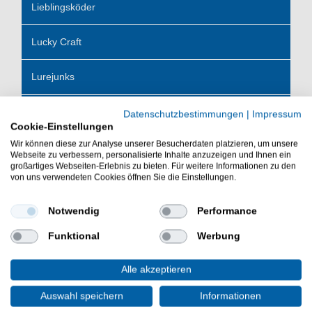
Lieblingsköder
Lucky Craft
Lurejunks
MadCat
Datenschutzbestimmungen
|
Impressum
Cookie-Einstellungen
Wir können diese zur Analyse unserer Besucherdaten platzieren, um unsere
MS Range
Webseite zu verbessern, personalisierte Inhalte anzuzeigen und Ihnen ein
großartiges Webseiten-Erlebnis zu bieten. Für weitere Informationen zu den
von uns verwendeten Cookies öffnen Sie die Einstellungen.
Mantikor
Notwendig
Performance
Mitchell
Funktional
Werbung
Monkey Lures
Alle akzeptieren
Miuras
Auswahl speichern
Informationen