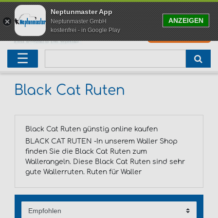
Neptunmaster App
ANZEIGEN
Neptunmaster GmbH
kostenfrei - in Google Play
0
0,00 EUR
Neu eingetroffen
Karpfenruten
Raubfischrute
Forellenruten
Wallerruten
Meeresruten
Matchruten
Trollingruten
FOX
☰
Angelset
Freilaufrollen
Köderfischrute
Forellenposen
Wallerrolle
Meeresrollen
Feederrollen
Bootsrutenhalter
Westin Fishing
Geschenke für Angler
Karpfenmontagen
Köderfischsenke
Forellenköder
Wallerköder
Meerforellenköder
Futterkorb
weitere
Zeck Fishing
Black Cat Ruten
Adventskalender Angeln
Tacklebox
Blinker
Forellenwobbler
Waller Bissanzeiger
Gaff
Setzkescher
Hearty Rise
Black Cat Ruten günstig online kaufen
Sale
Boilies
Gummifische
weitere
Angelbox
Polbrillen
weitere
Savage Gear
BLACK CAT RUTEN -In unserem Waller Shop
finden Sie die Black Cat Ruten zum
Karpfenliege
Raubfischkescher
weitere
weitere
Black Cat
Wallerangeln. Diese Black Cat Ruten sind sehr
gute Wallerruten. Ruten für Waller
Abhakmatte
weitere
weitere
weitere