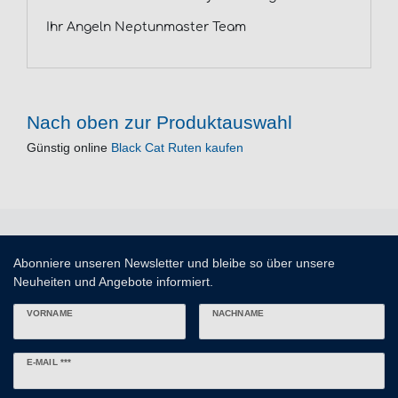
Ihr Angeln Neptunmaster Team
Nach oben zur Produktauswahl
Günstig online
Black Cat Ruten kaufen
Abonniere unseren Newsletter und bleibe so über unsere
Neuheiten und Angebote informiert.
VORNAME
NACHNAME
Newsletter
E-MAIL ***
Honig