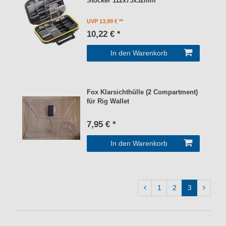
Stocker 112x75x32mm
UVP 13,99 €
10,22 € *
In den Warenkorb
Fox Klarsichthülle (2 Compartment)
für Rig Wallet
7,95 € *
In den Warenkorb
1
2
3