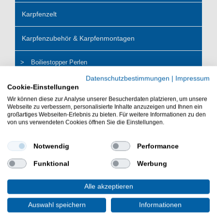
Karpfenzelt
Karpfenzubehör & Karpfenmontagen
Boiliestopper Perlen
Datenschutzbestimmungen
|
Impressum
Karpfenmontagen
Cookie-Einstellungen
Wir können diese zur Analyse unserer Besucherdaten platzieren, um unsere
Webseite zu verbessern, personalisierte Inhalte anzuzeigen und Ihnen ein
Karpfenposen
großartiges Webseiten-Erlebnis zu bieten. Für weitere Informationen zu den
von uns verwendeten Cookies öffnen Sie die Einstellungen.
Karpfenwirbel
Notwendig
Performance
Rigkomponenten
Funktional
Werbung
Kopflampe
Alle akzeptieren
Lampen
Auswahl speichern
Informationen