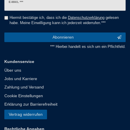
Newsletter
E-MAIL ***
Honig
Hiermit bestätige ich, dass ich die
Daten­schutz­erklärung
gelesen
habe. Meine Einwilligung kann ich jederzeit widerrufen.***
Abonnieren
*** Hierbei handelt es sich um ein Pflichtfeld.
Kundenservice
Über uns
Jobs und Karriere
Zahlung und Versand
Cookie Einstellungen
Erklärung zur Barrierefreiheit
Vertrag widerrufen
Rechtliche Angaben