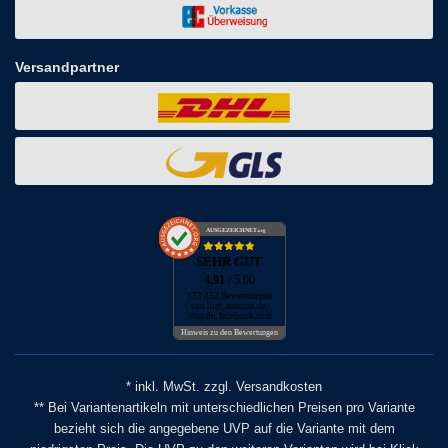
Versandpartner
AUSGEZEICHNET
.org
SEHR GUT
4.91
/ 5.00
173.452 Bewertungen
von hier, amazon.de,
ebay.de, facebook.com
Hinweis zu den Bewertungen
* inkl. MwSt. zzgl. Versandkosten
** Bei Variantenartikeln mit unterschiedlichen Preisen pro Variante
bezieht sich die angegebene UVP auf die Variante mit dem