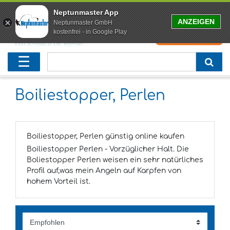
Neptunmaster App
ANZEIGEN
Neptunmaster GmbH
kostenfrei - in Google Play
0
0,00 EUR
Neu eingetroffen
Karpfenruten
Raubfischrute
Forellenruten
Wallerruten
Meeresruten
Matchruten
Trollingruten
FOX
☰
Angelset
Freilaufrollen
Köderfischrute
Forellenposen
Wallerrolle
Meeresrollen
Feederrollen
Bootsrutenhalter
Westin Fishing
Geschenke für Angler
Karpfenmontagen
Köderfischsenke
Forellenköder
Wallerköder
Meerforellenköder
Futterkorb
weitere
Zeck Fishing
Boiliestopper, Perlen
Adventskalender Angeln
Tacklebox
Blinker
Forellenwobbler
Waller Bissanzeiger
Gaff
Setzkescher
Hearty Rise
Boiliestopper, Perlen günstig online kaufen
Sale
Boilies
Gummifische
weitere
Angelbox
Polbrillen
weitere
Savage Gear
Boiliestopper Perlen - Vorzüglicher Halt. Die
Boliestopper Perlen weisen ein sehr natürliches
Karpfenliege
Raubfischkescher
weitere
weitere
Black Cat
Profil auf,was mein Angeln auf Karpfen von
hohem Vorteil ist.
Abhakmatte
weitere
weitere
weitere