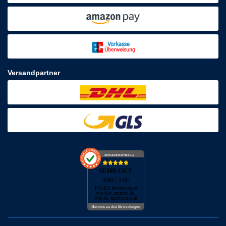
Versandpartner
AUSGEZEICHNET
.org
SEHR GUT
4.91
/ 5.00
173.452 Bewertungen
von hier, amazon.de,
ebay.de, facebook.com
Hinweis zu den Bewertungen