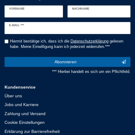
VORNAME
NACHNAME
Newsletter
E-MAIL ***
Honig
Hiermit bestätige ich, dass ich die
Daten­schutz­erklärung
gelesen
habe. Meine Einwilligung kann ich jederzeit widerrufen.***
Abonnieren
*** Hierbei handelt es sich um ein Pflichtfeld.
Kundenservice
Über uns
Jobs und Karriere
Zahlung und Versand
Cookie Einstellungen
Erklärung zur Barrierefreiheit