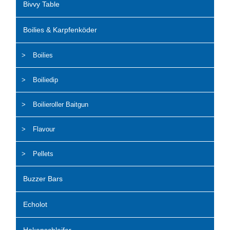
Bivvy Table
Boilies & Karpfenköder
Boilies
Boiliedip
Boilieroller Baitgun
Flavour
Pellets
Buzzer Bars
Echolot
Hakenschleifer