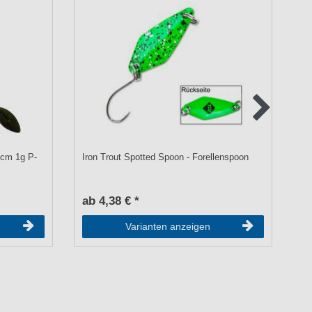
5cm 1g P-
Iron Trout Spotted Spoon - Forellenspoon
Pa
ab 4,38 € *
a
Varianten anzeigen