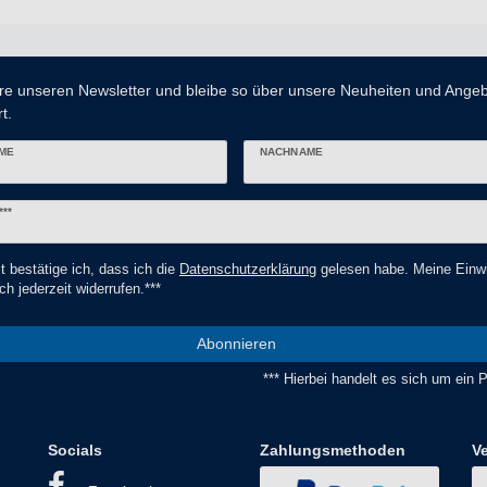
re unseren Newsletter und bleibe so über unsere Neuheiten und Ange
t.
ME
NACHNAME
er
***
t bestätige ich, dass ich die
Daten­schutz­erklärung
gelesen habe. Meine Einwi
ch jederzeit widerrufen.***
Abonnieren
*** Hierbei handelt es sich um ein Pf
Socials
Zahlungsmethoden
V