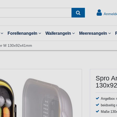
Anmeld
Forellenangeln
Wallerangeln
Meeresangeln
ker M 130x92x41mm
Spro A
130x9
Angelbox 
beidseitig
Maße:130