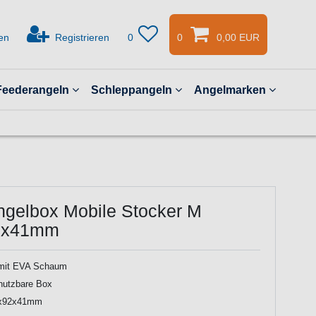
en
Registrieren
0
0
0,00 EUR
Feederangeln
Schleppangeln
Angelmarken
ngelbox Mobile Stocker M
2x41mm
mit EVA Schaum
 nutzbare Box
x92x41mm