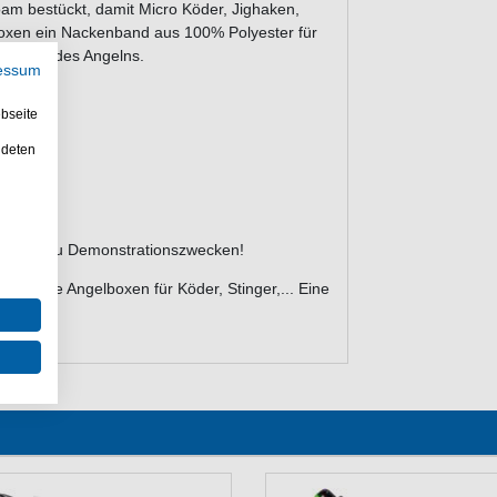
oam bestückt, damit Micro Köder, Jighaken,
Boxen ein Nackenband aus 100% Polyester für
während des Angelns.
essum
bseite
ndeten
ient nur zu Demonstrationszwecken!
utzbare Angelboxen für Köder, Stinger,... Eine