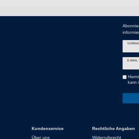
Abonnie
informier
VORNA
Newslett
E-MAIL 
Honig
Hiermi
kann i
Kundenservice
Rechtliche Angaben
Über uns
Widerrufsrecht