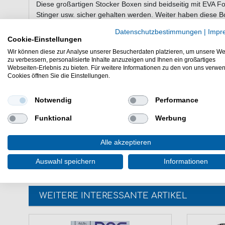
Diese großartigen Stocker Boxen sind beidseitig mit EVA F
Stinger usw. sicher gehalten werden. Weiter haben diese 
schnellen und einfachen Zugriff sowie sicheren Transport 
Datenschutzbestimmungen
|
Impr
Cookie-Einstellungen
Wir können diese zur Analyse unserer Besucherdaten platzieren, um unsere We
zu verbessern, personalisierte Inhalte anzuzeigen und Ihnen ein großartiges
Maße:130x92x41mm
Webseiten-Erlebnis zu bieten. Für weitere Informationen zu den von uns verwe
Cookies öffnen Sie die Einstellungen.
2 seitig nutzbare Box
Notwendig
Performance
Hinweis: Lieferung der Boxen erfolgt ohne Inhalt! Dieser d
Funktional
Werbung
Spro Angelbox Mobile Stocker M 130x92x41mm -beidseitig n
Spro Tacklebox zum Verstauen von Kleinteilen.
Alle akzeptieren
Auswahl speichern
Informationen
WEITERE INTERESSANTE ARTIKEL