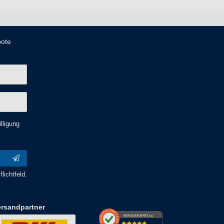
bote
lligung
lichtfeld.
ersandpartner
AUSGEZEICHNET
.org