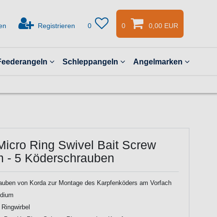
en
Registrieren
0
0
0,00 EUR
Feederangeln
Schleppangeln
Angelmarken
Micro Ring Swivel Bait Screw
 - 5 Köderschrauben
auben von Korda zur Montage des Karpfenköders am Vorfach
dium
r Ringwirbel