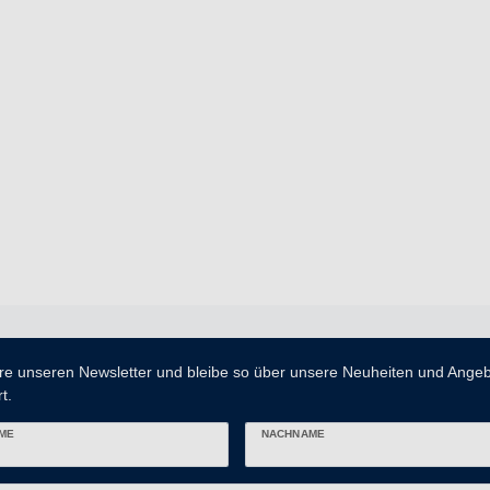
re unseren Newsletter und bleibe so über unsere Neuheiten und Ange
t.
ME
NACHNAME