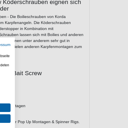
w Köderschrauben eignen sich
öder
ben - Die Boilieschrauben von Korda
im Karpfenangeln. Die Köderschrauben
öderstopper in Kombination mit
Schrauben lassen sich mit Boilies und anderen
uben können unter anderem sehr gut in
essum
igs, und vielen anderen Karpfenmontagen zum
bseite
ndeten
ivel Bait Screw
 Vorfach
arpfenmontagen
nd gut für Pop Up Montagen & Spinner Rigs.