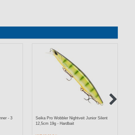
ner - 3
Seika Pro Wobbler Nightveit Junior Silent
Ko
12,5cm 19g - Hardbait
Pe