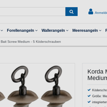
Anmeld
Forellenangeln
Wallerangeln
Meeresangeln
l Bait Screw Medium - 5 Köderschrauben
Korda 
Medium
Köderschr
Größe: Me
integrierte