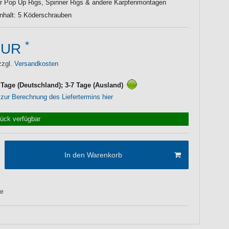
ür Pop Up Rigs, Spinner Rigs & andere Karpfenmontagen
nhalt: 5 Köderschrauben
*
EUR
zzgl.
Versandkosten
3 Tage (Deutschland); 3-7 Tage (Ausland)
 zur Berechnung des Liefertermins hier
tück verfügbar
In den Warenkorb
te