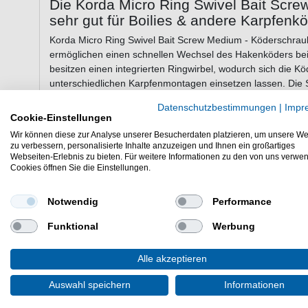
Die Korda Micro Ring Swivel Bait Scre
sehr gut für Boilies & andere Karpfenk
Korda Micro Ring Swivel Bait Screw Medium - Köderschrau
ermöglichen einen schnellen Wechsel des Hakenköders be
besitzen einen integrierten Ringwirbel, wodurch sich die K
unterschiedlichen Karpfenmontagen einsetzen lassen. Die 
relativ weichen Karpfenködern verwenden. Die Boilieschra
Datenschutzbestimmungen
|
Impr
Verbindung mit Pop-Up Rigs, einschließlich des Spinner R
Cookie-Einstellungen
Einsatz kommen.
Wir können diese zur Analyse unserer Besucherdaten platzieren, um unsere We
zu verbessern, personalisierte Inhalte anzuzeigen und Ihnen ein großartiges
Webseiten-Erlebnis zu bieten. Für weitere Informationen zu den von uns verwe
Cookies öffnen Sie die Einstellungen.
Eigenschaften der Korda Micro Ring Sw
Köderschrauben
Notwendig
Performance
Köderschrauben zur Montage des Karpfenköders am
Größe: Medium
Funktional
Werbung
integrierter Ringwirbel
sehr gut für Pop Up Rigs, Spinner Rigs & andere K
Alle akzeptieren
Packungsinhalt: 5 Köderschrauben
Auswahl speichern
Informationen
Die Korda Micro Ring Swivel Bait Screw Köderschrauben si
Die Köder Schrauben sind gut zum Angeln auf Karpfen.