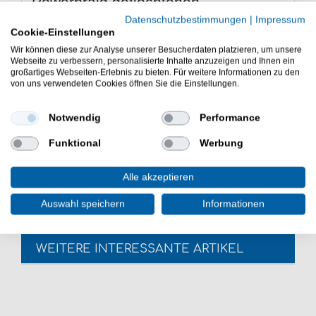
Powerbraid geflochtenen
Angelschnur
Datenschutzbestimmungen
|
Impressum
Cookie-Einstellungen
Geflochtene Angelschnur zum Spinnfischen
Wir können diese zur Analyse unserer Besucherdaten platzieren, um unsere
Farbe wie abgebildet: Orange
Webseite zu verbessern, personalisierte Inhalte anzuzeigen und Ihnen ein
4xfach geflochten
großartiges Webseiten-Erlebnis zu bieten. Für weitere Informationen zu den
sehr abriebfest
von uns verwendeten Cookies öffnen Sie die Einstellungen.
gute Knotenfestigkeit
Lieferumfang: 150m geflochtene Angelschnur in
Notwendig
Performance
gewählter Variante
Die Zeck Predator Powerbraid geflochtene Angelschnur
Funktional
Werbung
ist gut zum Kunstköderangeln. Die Hauptschnur ist sehr
gut zum Jiggen mit Gummifischen & Gummijigs.
Alle akzeptieren
Auswahl speichern
Informationen
WEITERE INTERESSANTE ARTIKEL