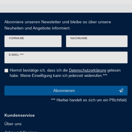
Abonniere unseren Newsletter und bleibe so über unsere
Neuheiten und Angebote informiert.
VORNAME
NACHNAME
Newsletter
E-MAIL ***
Honig
Hiermit bestätige ich, dass ich die
Daten­schutz­erklärung
gelesen
habe. Meine Einwilligung kann ich jederzeit widerrufen.***
Abonnieren
*** Hierbei handelt es sich um ein Pflichtfeld.
Kundenservice
Über uns