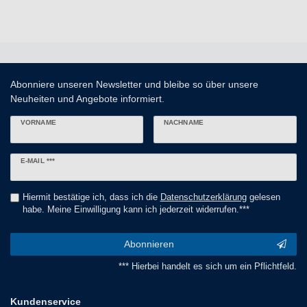
Abonniere unseren Newsletter und bleibe so über unsere
Neuheiten und Angebote informiert.
VORNAME
NACHNAME
Newsletter
E-MAIL ***
Honig
Hiermit bestätige ich, dass ich die
Daten­schutz­erklärung
gelesen
habe. Meine Einwilligung kann ich jederzeit widerrufen.***
Abonnieren
*** Hierbei handelt es sich um ein Pflichtfeld.
Kundenservice