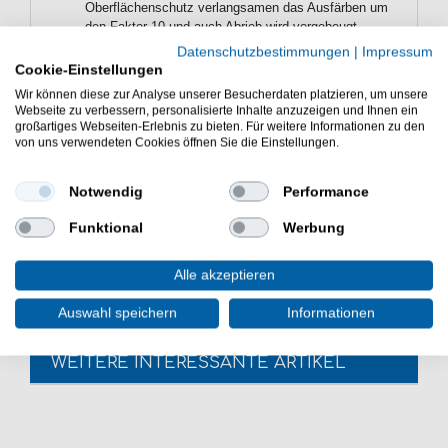
Oberflächenschutz verlangsamen das Ausfärben um
den Faktor 10 und auch Abrieb wird vorgebeugt.
Durchmesser: 0,32mm
Datenschutzbestimmungen
|
Impressum
Tragkraft: 51kg
Cookie-Einstellungen
Farbe: zur Auswahl stehen grün, gelb, orange und
Wir können diese zur Analyse unserer Besucherdaten platzieren, um unsere
multicolor (Multicolor = 5 Farbwechesel - alle 10m ein
Webseite zu verbessern, personalisierte Inhalte anzuzeigen und Ihnen ein
Farbwechsel)
großartiges Webseiten-Erlebnis zu bieten. Für weitere Informationen zu den
von uns verwendeten Cookies öffnen Sie die Einstellungen.
WFT KG STRONG Schnur geflochtene 300m Spulen.
Notwendig
Performance
Eine tolle geflochtene Schnur.Diese WFT Schnur ist
Funktional
Werbung
ideal zum Meeresangeln, Wallerangeln und
Raubfischangeln.
Alle akzeptieren
Auswahl speichern
Informationen
WEITERE INTERESSANTE ARTIKEL