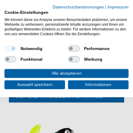
Oberflächenschutz verlangsamen das Ausfärben um
Datenschutzbestimmungen
|
Impressum
den Faktor 10 und auch Abrieb wird vorgebeugt.
Cookie-Einstellungen
Durchmesser: 0,25mm
Tragkraft: 39kg
Wir können diese zur Analyse unserer Besucherdaten platzieren, um unsere
Webseite zu verbessern, personalisierte Inhalte anzuzeigen und Ihnen ein
Farbe: wahlweise grün oder gelb
großartiges Webseiten-Erlebnis zu bieten. Für weitere Informationen zu den
von uns verwendeten Cookies öffnen Sie die Einstellungen.
WFT KG STRONG Schnur geflochtene 150m Spulen.
Notwendig
Performance
Eine tolle geflochtene Schnur.Diese WFT Schnur ist
ideal zum Meeresangeln, Wallerangeln und
Funktional
Werbung
Raubfischangeln.
Alle akzeptieren
Auswahl speichern
Informationen
WEITERE INTERESSANTE ARTIKEL