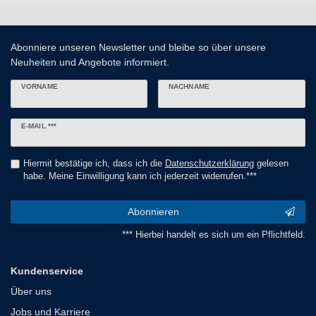
Abonniere unseren Newsletter und bleibe so über unsere
Neuheiten und Angebote informiert.
VORNAME
NACHNAME
Newsletter
E-MAIL ***
Honig
Hiermit bestätige ich, dass ich die
Daten­schutz­erklärung
gelesen
habe. Meine Einwilligung kann ich jederzeit widerrufen.***
Abonnieren
*** Hierbei handelt es sich um ein Pflichtfeld.
Kundenservice
Über uns
Jobs und Karriere