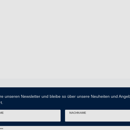
re unseren Newsletter und bleibe so über unsere Neuheiten und Ange
t.
ME
NACHNAME
er
***