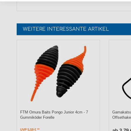
WEITERE INTERESSANTE ARTIKEL
FTM Omura Baits Pongo Junior 4cm - 7
Gamakatsu
Gummiköder Forelle
Offsethak
UVP 5,59 €
ab 3,79 