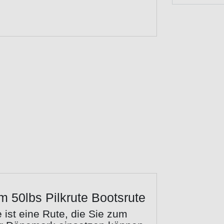
0lbs Pilkrute Bootsrute
st eine Rute, die Sie zum