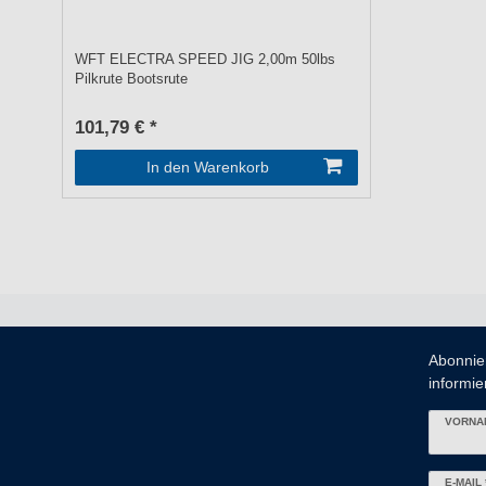
WFT ELECTRA SPEED JIG 2,00m 50lbs
Pilkrute Bootsrute
101,79 € *
In den Warenkorb
Abonnie
informier
VORNA
Newslett
E-MAIL 