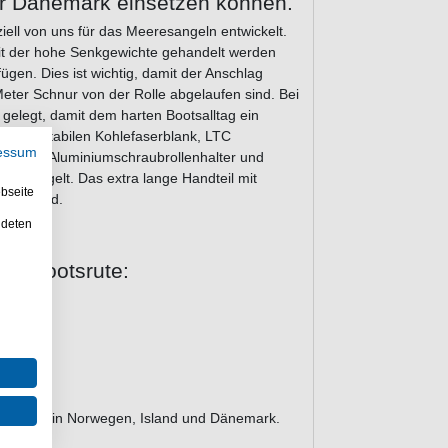
er Dänemark einsetzen können.
l von uns für das Meeresangeln entwickelt.
mit der hohe Senkgewichte gehandelt werden
gen. Dies ist wichtig, damit der Anschlag
Meter Schnur von der Rolle abgelaufen sind. Bei
gelegt, damit dem harten Bootsalltag ein
einem stabilen Kohlefaserblank, LTC
essum
efräßten Aluminiumschraubrollenhalter und
versiegelt. Das extra lange Handteil mit
bseite
 der Hand.
ndeten
ig Bootsrute:
angeln in Norwegen, Island und Dänemark.
gewicht.