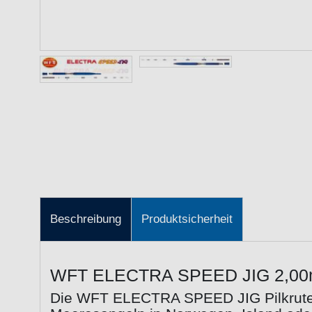
Beschreibung
Produktsicherheit
WFT ELECTRA SPEED JIG 2,00m 5
Die WFT ELECTRA SPEED JIG Pilkrute i