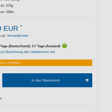
cht: 570g
se: 50lbs
*
9 EUR
zzgl.
Versandkosten
3 Tage (Deutschland); 3-7 Tage (Ausland)
 zur Berechnung des Liefertermins hier
tück verfügbar
In den Warenkorb
te