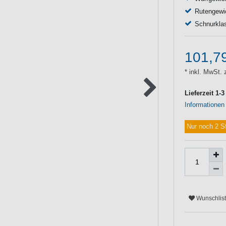
Rutengewi
Schnurklas
101,7
* inkl. MwSt. 
Lieferzeit 1-
Informationen
Nur noch 2 S
Wunschlis