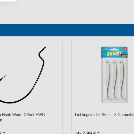
 Hook Worm Offset EWG -
Lieblingsköder 15cm - 3 Gummifi
en
€ *
ab 7,99 € *