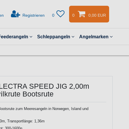
en
Registrieren
0
0
0,00 EUR
Feederangeln
Schleppangeln
Angelmarken
LECTRA SPEED JIG 2,00m
ilkrute Bootsrute
 Bootsrute zum Meeresangeln in Norwegen, Island und
0m, Transportlänge: 1,36m
ht: 300-1600g