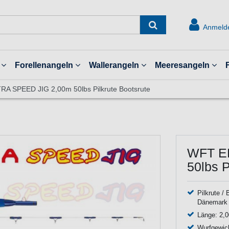
Anmeld
Forellenangeln
Wallerangeln
Meeresangeln
A SPEED JIG 2,00m 50lbs Pilkrute Bootsrute
WFT E
50lbs P
Pilkrute /
Dänemark
Länge: 2,0
Wurfgewic