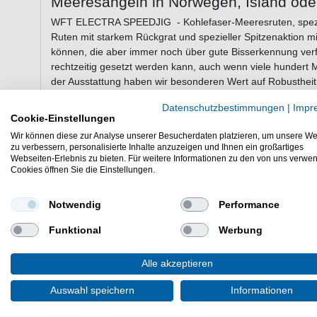
Meeresangeln in Norwegen, Island od
WFT ELECTRA SPEEDJIG - Kohlefaser-Meeresruten, speziel
Ruten mit starkem Rückgrat und spezieller Spitzenaktion 
können, die aber immer noch über gute Bisserkennung verfü
rechtzeitig gesetzt werden kann, auch wenn viele hundert 
der Ausstattung haben wir besonderen Wert auf Robustheit 
hoher Gebrauchsnutzen gegenüber steht. Ausgestattet mit 
Datenschutzbestimmungen
|
Impr
Doppelstegringen (unsere Stärksten!!), aus einem Stück g
Cookie-Einstellungen
Kreuzabschluß. Alle Ringe aufwendig unterwickelt und Epoxy
Wir können diese zur Analyse unserer Besucherdaten platzieren, um unsere We
robustem blauen Moosgummi liegt stundenlang bequem in
zu verbessern, personalisierte Inhalte anzuzeigen und Ihnen ein großartiges
Webseiten-Erlebnis zu bieten. Für weitere Informationen zu den von uns verwe
Cookies öffnen Sie die Einstellungen.
Eigenschaften der WFT Electra Speed J
Notwendig
Performance
Länge: 2,00m
Transportlänge: 1,36m
Funktional
Werbung
Wurfgewicht: 300-1600g
Schnurklasse: 50lbs
Alle akzeptieren
Transportgewicht: 570g
Auswahl speichern
Informationen
WFT ELECTRA SPEED JIG Bootsrute / Pilkrute zum Meeres
Diese WFT Pilkrute ist 2,00m lang und hat 300-1600g Wurf