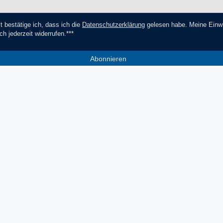
t bestätige ich, dass ich die
Daten­schutz­erklärung
gelesen habe. Meine Einwi
ch jederzeit widerrufen.***
Abonnieren
*** Hierbei handelt es sich um ein Pf
Socials
Zahlungsmethoden
V
Facebook
Instagram
YouTube