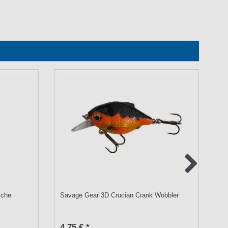
sche
Savage Gear 3D Crucian Crank Wobbler
Qu
Vo
od
4,75 € *
1,