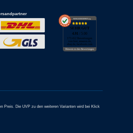
ersandpartner
AUSGEZEICHNET
.org
SEHR GUT
4.91
/ 5.00
173.452 Bewertungen
von hier, amazon.de,
ebay.de, facebook.com
Hinweis zu den Bewertungen
en Preis. Die UVP zu den weiteren Varianten wird bei Klick