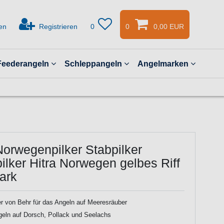
en
Registrieren
0
0
0,00 EUR
Feederangeln
Schleppangeln
Angelmarken
Norwegenpilker Stabpilker
lker Hitra Norwegen gelbes Riff
ark
r von Behr für das Angeln auf Meeresräuber
geln auf Dorsch, Pollack und Seelachs