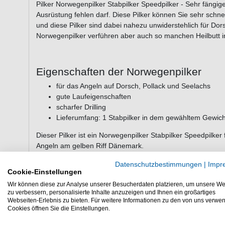
Pilker Norwegenpilker Stabpilker Speedpilker - Sehr fängig
Ausrüstung fehlen darf. Diese Pilker können Sie sehr schn
und diese Pilker sind dabei nahezu unwiderstehlich für Dor
Norwegenpilker verführen aber auch so manchen Heilbutt 
Eigenschaften der Norwegenpilker
für das Angeln auf Dorsch, Pollack und Seelachs
gute Laufeigenschaften
scharfer Drilling
Lieferumfang: 1 Stabpilker in dem gewähltem Gewich
Dieser Pilker ist ein Norwegenpilker Stabpilker Speedpilker
Angeln am gelben Riff Dänemark.
Datenschutzbestimmungen
|
Impr
Cookie-Einstellungen
Wir können diese zur Analyse unserer Besucherdaten platzieren, um unsere We
zu verbessern, personalisierte Inhalte anzuzeigen und Ihnen ein großartiges
WEITERE INTERESSANTE ARTIKEL
Webseiten-Erlebnis zu bieten. Für weitere Informationen zu den von uns verwe
Cookies öffnen Sie die Einstellungen.