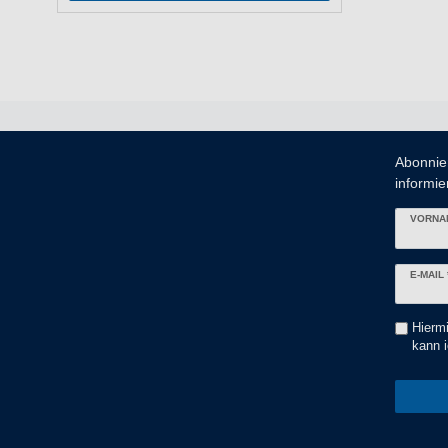
Abonnie
informier
VORNA
Newslett
E-MAIL 
Honig
Hiermi
kann i