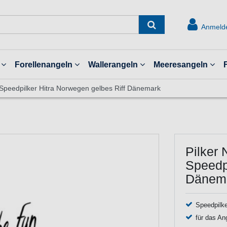
Anmeld
Forellenangeln
Wallerangeln
Meeresangeln
 Speedpilker Hitra Norwegen gelbes Riff Dänemark
Pilker 
Speedpi
Dänem
Speedpilke
für das An