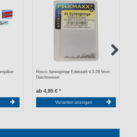
npilker
Rosco Sprengringe Edelstahl 4,3-29,5mm
10
Durchmesser
ab 4,95 € *
a
Varianten anzeigen