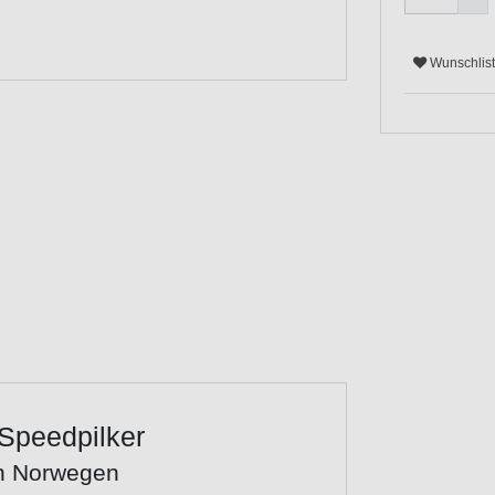
Wunschlis
 Speedpilker
in Norwegen