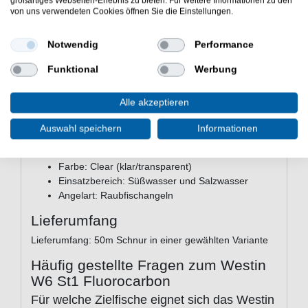
großartiges Webseiten-Erlebnis zu bieten. Für weitere Informationen zu den
direkte Bissanzeige
von uns verwendeten Cookies öffnen Sie die Einstellungen.
Kristallklare Formel
– hohe Tarnung selbst in
klarem Wasser
Notwendig
Performance
Schnell sinkend
– optimal für Vertikalangeln und
Jiggen in der Tiefe
Funktional
Werbung
Hohe Knoten- und Zugfestigkeit
50 m Spule
– ausreichend für mehrere
Alle akzeptieren
Vorfachlängen
Auswahl speichern
Informationen
Technische Daten
Länge: 50 m
Farbe: Clear (klar/transparent)
Einsatzbereich: Süßwasser und Salzwasser
Angelart: Raubfischangeln
Lieferumfang
Lieferumfang: 50m Schnur in einer gewählten Variante
Häufig gestellte Fragen zum Westin
W6 St1 Fluorocarbon
Für welche Zielfische eignet sich das Westin