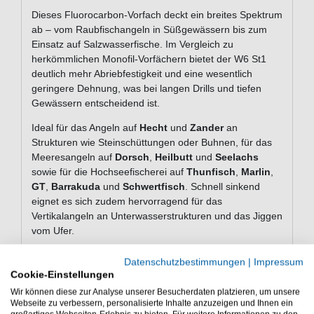
Dieses Fluorocarbon-Vorfach deckt ein breites Spektrum
ab – vom Raubfischangeln in Süßgewässern bis zum
Einsatz auf Salzwasserfische. Im Vergleich zu
herkömmlichen Monofil-Vorfächern bietet der W6 St1
deutlich mehr Abriebfestigkeit und eine wesentlich
geringere Dehnung, was bei langen Drills und tiefen
Gewässern entscheidend ist.
Ideal für das Angeln auf
Hecht
und
Zander
an
Strukturen wie Steinschüttungen oder Buhnen, für das
Meeresangeln auf
Dorsch
,
Heilbutt
und
Seelachs
sowie für die Hochseefischerei auf
Thunfisch
,
Marlin
,
GT
,
Barrakuda
und
Schwertfisch
. Schnell sinkend
eignet es sich zudem hervorragend für das
Vertikalangeln an Unterwasserstrukturen und das Jiggen
vom Ufer.
Deine Vorteile auf einen Blick
Datenschutzbestimmungen
|
Impressum
Cookie-Einstellungen
Extreme Abriebfestigkeit
– widersteht Felsen,
Riffen und Wracks
Wir können diese zur Analyse unserer Besucherdaten platzieren, um unsere
Webseite zu verbessern, personalisierte Inhalte anzuzeigen und Ihnen ein
Nahezu dehnungsfrei
– sofortiger Anhieb und