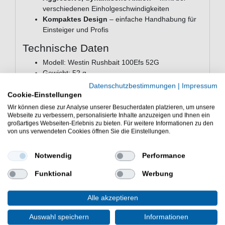
verschiedenen Einholgeschwindigkeiten
Kompaktes Design
– einfache Handhabung für
Einsteiger und Profis
Technische Daten
Modell: Westin Rushbait 100Efs 52G
Gewicht: 52 g
Länge: 100 mm
Datenschutzbestimmungen
|
Impressum
Haken: 4X Ultra-Drillinge, rostfrei
Cookie-Einstellungen
Körperkonstruktion: Durchgehende
Wir können diese zur Analyse unserer Besucherdaten platzieren, um unsere
Drahtkonstruktion
Webseite zu verbessern, personalisierte Inhalte anzuzeigen und Ihnen ein
großartiges Webseiten-Erlebnis zu bieten. Für weitere Informationen zu den
Einsatzbereich: Salzwasser
von uns verwendeten Cookies öffnen Sie die Einstellungen.
Lieferumfang
Notwendig
Performance
Lieferumfang: 1 Köder in einer gewählten Farbe
Funktional
Werbung
Häufige Fragen zum Westin Rushbait
100Efs 52G
Alle akzeptieren
Für welche Zielfische eignet sich der Westin
Rushbait 100Efs 52G?
Auswahl speichern
Informationen