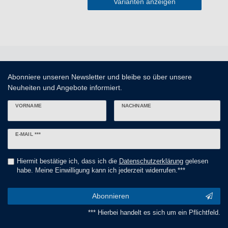
Varianten anzeigen
Abonniere unseren Newsletter und bleibe so über unsere
Neuheiten und Angebote informiert.
VORNAME
NACHNAME
Newsletter
E-MAIL ***
Honig
Hiermit bestätige ich, dass ich die
Daten­schutz­erklärung
gelesen
habe. Meine Einwilligung kann ich jederzeit widerrufen.***
Abonnieren
*** Hierbei handelt es sich um ein Pflichtfeld.