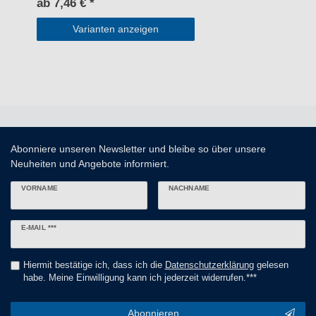
ab 7,46 € *
Varianten anzeigen
Abonniere unseren Newsletter und bleibe so über unsere
Neuheiten und Angebote informiert.
VORNAME
NACHNAME
Newsletter
E-MAIL ***
Honig
Hiermit bestätige ich, dass ich die
Daten­schutz­erklärung
gelesen
habe. Meine Einwilligung kann ich jederzeit widerrufen.***
Abonnieren