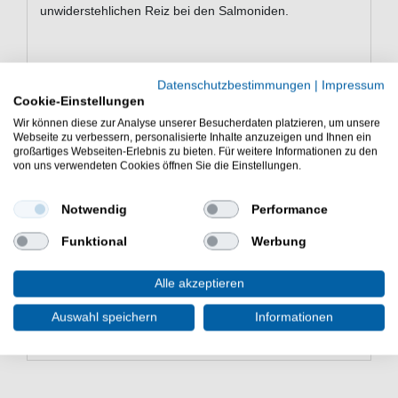
unwiderstehlichen Reiz bei den Salmoniden.
Eigenschaften der Trout Master
Datenschutzbestimmungen
|
Impressum
Inline Spin Spoon Forellenblinker
Cookie-Einstellungen
Blinker zum Forellenangeln
Wir können diese zur Analyse unserer Besucherdaten platzieren, um unsere
Webseite zu verbessern, personalisierte Inhalte anzuzeigen und Ihnen ein
Gewicht: 3g
großartiges Webseiten-Erlebnis zu bieten. Für weitere Informationen zu den
Hakengröße: 6
von uns verwendeten Cookies öffnen Sie die Einstellungen.
Einzelhaken mit Widerhaken
hochfrequente Rotation
Notwendig
Performance
kontrastreiche Farben
Lieferumfang: 1 Spoon in gewählter Farbe mit
Funktional
Werbung
einer goldener Perle und einem Einzelhaken
Der Trout Master Inline Spin Spoon 3g Forellenblinker
Alle akzeptieren
ist ein treuer Begleiter bei der Angelei an
Auswahl speichern
Informationen
Forellenteichen & Forellenseen. Köder für Forelle.