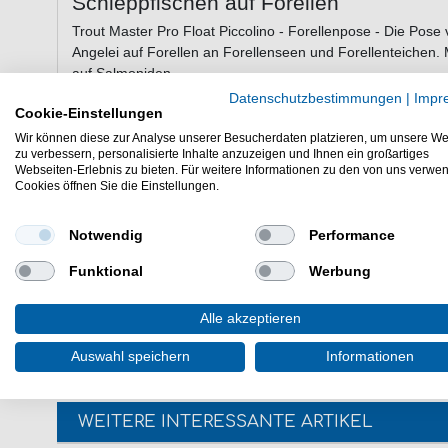
Schleppfischen auf Forellen
Trout Master Pro Float Piccolino - Forellenpose - Die Pose 
Angelei auf Forellen an Forellenseen und Forellenteichen. 
auf Salmoniden.
Datenschutzbestimmungen
|
Impr
Cookie-Einstellungen
Wir können diese zur Analyse unserer Besucherdaten platzieren, um unsere We
Eigenschaften der Trout Master Pro Flo
zu verbessern, personalisierte Inhalte anzuzeigen und Ihnen ein großartiges
Webseiten-Erlebnis zu bieten. Für weitere Informationen zu den von uns verwe
Pose fürs Forellenangeln
Cookies öffnen Sie die Einstellungen.
gut sichtbarer Posenkopf
robust
Notwendig
Performance
gut geeignet fürs Schleppangeln
Lieferumfang: 1 Pose in gewählter Tragkraft
Funktional
Werbung
Die Trout Master Pro Float Piccolino Forellenpose ist ein tr
Salmoniden. Ausrüstung für das Fischen auf Forelle.
Alle akzeptieren
Auswahl speichern
Informationen
WEITERE INTERESSANTE ARTIKEL