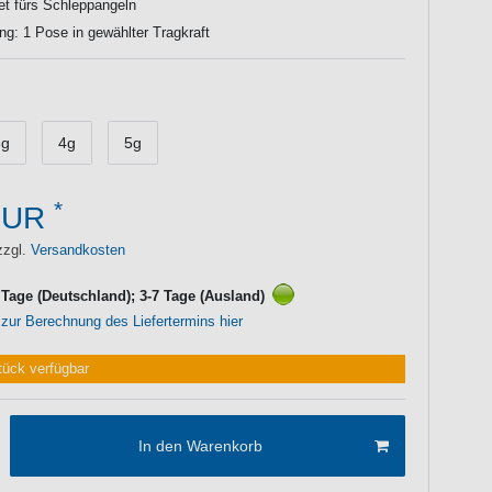
et fürs Schleppangeln
ng: 1 Pose in gewählter Tragkraft
3g
4g
5g
*
EUR
zzgl.
Versandkosten
3 Tage (Deutschland); 3-7 Tage (Ausland)
 zur Berechnung des Liefertermins hier
tück verfügbar
In den Warenkorb