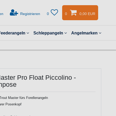
en
Registrieren
0
0
0,00 EUR
Feederangeln
Schleppangeln
Angelmarken
aster Pro Float Piccolino -
enpose
rout Master fürs Forellenangeln
arer Posenkopf