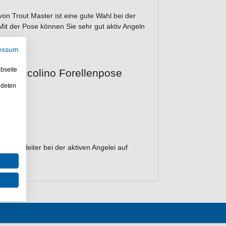
von Trout Master ist eine gute Wahl bei der
Mit der Pose können Sie sehr gut aktiv Angeln
essum
bseite
at Piccolino Forellenpose
ndeten
euer Begleiter bei der aktiven Angelei auf