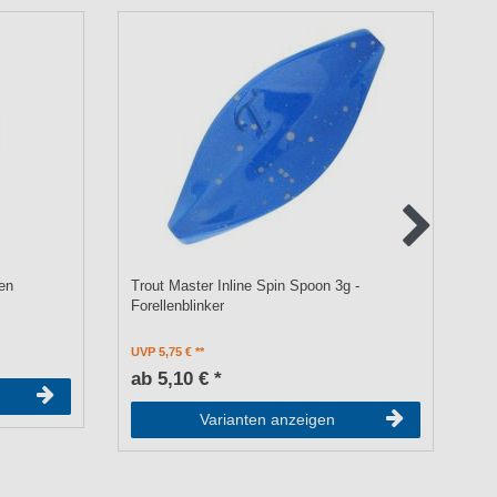
en
Trout Master Inline Spin Spoon 3g -
Tr
Forellenblinker
Fo
UVP 5,75 €
UV
ab 5,10 € *
a
0.
Varianten anzeigen