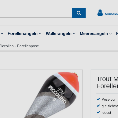
Anmeld
Forellenangeln
Wallerangeln
Meeresangeln
Piccolino - Forellenpose
Trout M
Forell
Pose von T
gut sichtb
robust