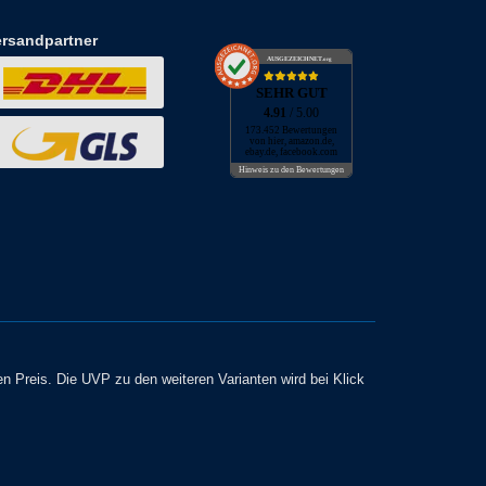
ersandpartner
AUSGEZEICHNET
.org
SEHR GUT
4.91
/ 5.00
173.452 Bewertungen
von hier, amazon.de,
ebay.de, facebook.com
Hinweis zu den Bewertungen
en Preis. Die UVP zu den weiteren Varianten wird bei Klick