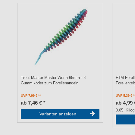
Trout Master Master Worm 65mm - 8
FTM Forel
Gummiköder zum Forellenangeln
Forellentei
UVP 7,99 €
UVP 5,39 €
ab 7,46 € *
ab 4,99 
0.05
Kilo
Varianten anzeigen