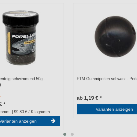
lenteig schwimmend 50g -
FTM Gummiperlen schwarz - Perl
g
ab 1,19 € *
€ *
Varianten anzeigen
gramm
| 99,80 € / Kilogramm
Varianten anzeigen