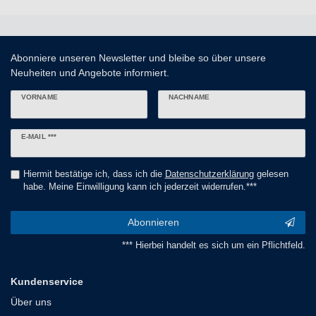
Abonniere unseren Newsletter und bleibe so über unsere
Neuheiten und Angebote informiert.
VORNAME
NACHNAME
Newsletter
E-MAIL ***
Honig
Hiermit bestätige ich, dass ich die
Daten­schutz­erklärung
gelesen
habe. Meine Einwilligung kann ich jederzeit widerrufen.***
Abonnieren
*** Hierbei handelt es sich um ein Pflichtfeld.
Kundenservice
Über uns