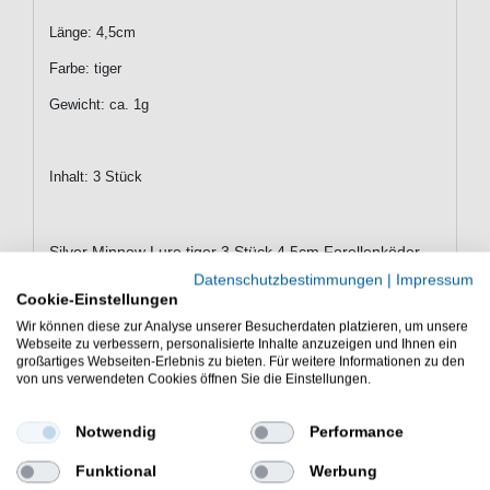
Länge: 4,5cm
Farbe: tiger
Gewicht: ca. 1g
Inhalt: 3 Stück
Silver Minnow Lure tiger 3 Stück 4,5cm Forellenköder
Forellen-Zubehör Köder Forellen-Spezialköder
Datenschutzbestimmungen
|
Impressum
Cookie-Einstellungen
Wir können diese zur Analyse unserer Besucherdaten platzieren, um unsere
Webseite zu verbessern, personalisierte Inhalte anzuzeigen und Ihnen ein
großartiges Webseiten-Erlebnis zu bieten. Für weitere Informationen zu den
von uns verwendeten Cookies öffnen Sie die Einstellungen.
WEITERE INTERESSANTE ARTIKEL
Notwendig
Performance
Funktional
Werbung