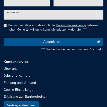
Newsletter
E-MAIL ***
Honig
Hiermit bestätige ich, dass ich die
Daten­schutz­erklärung
gelesen
habe. Meine Einwilligung kann ich jederzeit widerrufen.***
Abonnieren
*** Hierbei handelt es sich um ein Pflichtfeld.
Kundenservice
Über uns
Jobs und Karriere
Zahlung und Versand
Cookie Einstellungen
Erklärung zur Barrierefreiheit
Vertrag widerrufen