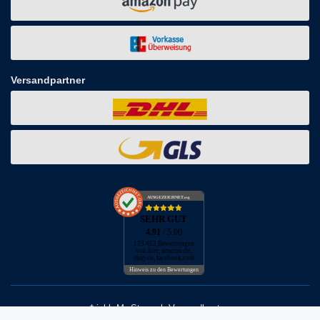
Versandpartner
AUSGEZEICHNET
.org
SEHR GUT
4.91
/ 5.00
173.452 Bewertungen
von hier, amazon.de,
ebay.de, facebook.com
Hinweis zu den Bewertungen
* inkl. MwSt. zzgl. Versandkosten