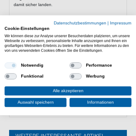
damit sicher landen.
Datenschutzbestimmungen
|
Impressum
Merkmale der Behr Meereshaken
Cookie-Einstellungen
Angelhaken für Norwegen, Dänemark und Island
Wir können diese zur Analyse unserer Besucherdaten platzieren, um unsere
Webseite zu verbessern, personalisierte Inhalte anzuzeigen und Ihnen ein
Meereshaken für Dorsch, Köhler, Pollack und
großartiges Webseiten-Erlebnis zu bieten. Für weitere Informationen zu den
Heilbutt
von uns verwendeten Cookies öffnen Sie die Einstellungen.
selbstleuchtend
gut geeignet für Meerssysteme und Naturköder
Notwendig
Performance
Größen zur Auswahl: 1/0, 2/0, 3/0, 6/0 und 8/0
Packungsinhalt: 5 Behr Meeresdrillinge
Funktional
Werbung
Die Behr Meershaken sind selbstleuchtende
Meeresdrillinge - Die Behr Meersdrillinge sind gute
Alle akzeptieren
Drillinge zum Meeresangeln in Norwegen, Island und
Auswahl speichern
Informationen
Dänemark