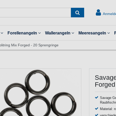
Anmeld
Forellenangeln
Wallerangeln
Meeresangeln
litring Mix Forged - 20 Sprengringe
Savage 
Forged
Savage Ge
Raubfisch
Material: r
verschied