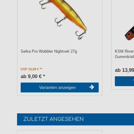
Seika Pro Wobbler Nightveit 27g
KSM River 
Gummiköd
UVP 19,99 €
ab 13,99
ab 9,00 € *
Varianten anzeigen
ZULETZT ANGESEHEN