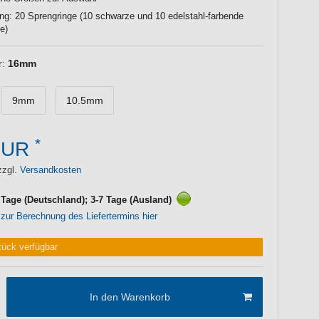
ng: 20 Sprengringe (10 schwarze und 10 edelstahl-farbende
e)
:
16mm
9mm
10.5mm
*
EUR
zzgl.
Versandkosten
3 Tage (Deutschland); 3-7 Tage (Ausland)
 zur Berechnung des Liefertermins hier
tück verfügbar
In den Warenkorb