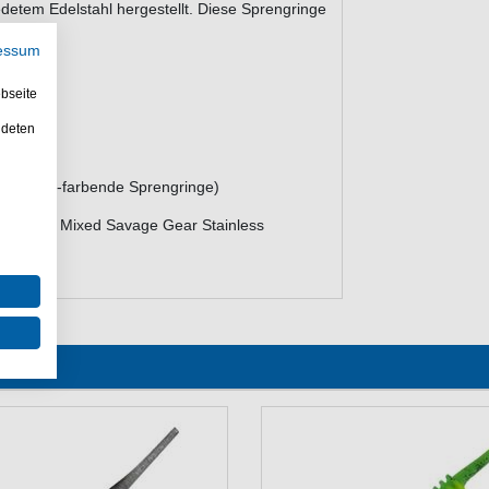
detem Edelstahl hergestellt. Diese Sprengringe
zen.
essum
bseite
orged
ndeten
delstahl-farbende Sprengringe)
igs. - Die Mixed Savage Gear Stainless