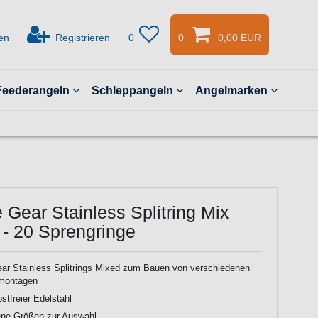
en
Registrieren
0
0
0,00 EUR
Feederangeln
Schleppangeln
Angelmarken
Gear Stainless Splitring Mix
 - 20 Sprengringe
ar Stainless Splitrings Mixed zum Bauen von verschiedenen
montagen
ostfreier Edelstahl
ene Größen zur Auswahl