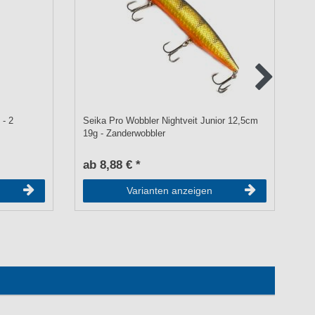
 - 2
Seika Pro Wobbler Nightveit Junior 12,5cm
Lu
19g - Zanderwobbler
ab 8,88 € *
a
Varianten anzeigen