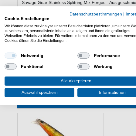
Savage Gear Stainless Splitring Mix Forged - Aus geschmie
sind stark und mit den 2 Farben sind sie vielseitig einzuset
Datenschutzbestimmungen
|
Impr
Cookie-Einstellungen
Wir können diese zur Analyse unserer Besucherdaten platzieren, um unsere We
Savage Gear Stainless Splitring Mix F
zu verbessern, personalisierte Inhalte anzuzeigen und Ihnen ein großartiges
Webseiten-Erlebnis zu bieten. Für weitere Informationen zu den von uns verwe
Material: rostfreier Edelstahl
Cookies öffnen Sie die Einstellungen.
verschiedene Größen zur Auswahl
Lieferumfang: 20 Sprengringe (10 schwarze und 10 e
Notwendig
Performance
Die Savage Gear Stainless Splitrings sind gut für Predatorr
Funktional
Werbung
Splitrings sind stabile Sprengringe zum Raubfischangeln.
Alle akzeptieren
Auswahl speichern
Informationen
WEITERE INTERESSANTE ARTIKEL