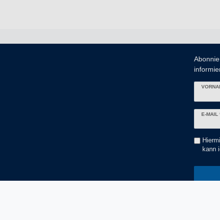
Abonnie
informier
VORNA
Newslett
E-MAIL 
Honig
Hiermi
kann i