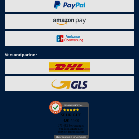
Versandpartner
AUSGEZEICHNET
.org
SEHR GUT
4.91
/ 5.00
173.452 Bewertungen
von hier, amazon.de,
ebay.de, facebook.com
Hinweis zu den Bewertungen