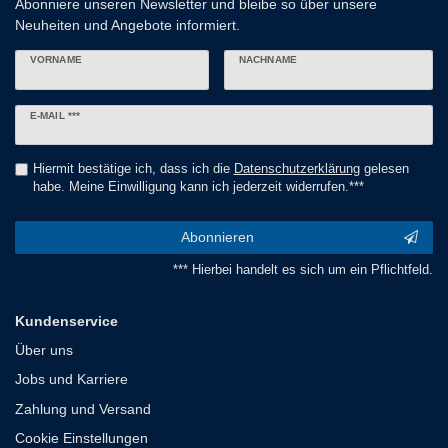
Abonniere unseren Newsletter und bleibe so über unsere
Neuheiten und Angebote informiert.
VORNAME
NACHNAME
Newsletter
E-MAIL ***
Honig
Hiermit bestätige ich, dass ich die
Daten­schutz­erklärung
gelesen
habe. Meine Einwilligung kann ich jederzeit widerrufen.***
Abonnieren
*** Hierbei handelt es sich um ein Pflichtfeld.
Kundenservice
Über uns
Jobs und Karriere
Zahlung und Versand
Cookie Einstellungen