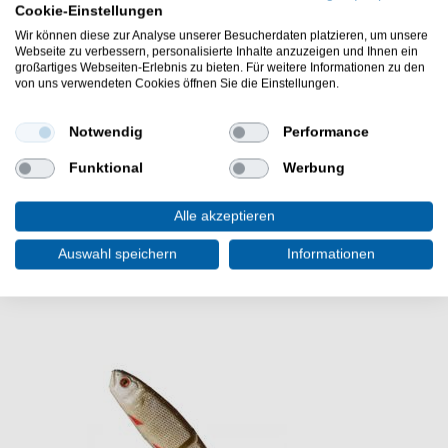
Cookie-Einstellungen
klasse für das Spinnfischen
viele verschiedene Farben und Größen zur
Wir können diese zur Analyse unserer Besucherdaten platzieren, um unsere
Webseite zu verbessern, personalisierte Inhalte anzuzeigen und Ihnen ein
Auswahl
großartiges Webseiten-Erlebnis zu bieten. Für weitere Informationen zu den
Liefermenge: 1 Spinner
von uns verwendeten Cookies öffnen Sie die Einstellungen.
Die Savage Gear Rotex Spinner sind gut zum Angeln
auf Raubfische. - Die Savage Gear Rotex Spinner
Notwendig
Performance
haben eine klasse Rotation die Raubfische anlockt.
Funktional
Werbung
Alle akzeptieren
Auswahl speichern
Informationen
WEITERE INTERESSANTE ARTIKEL