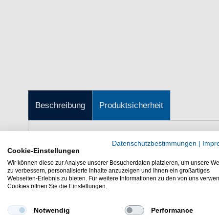
Beschreibung
Produktsicherheit
Savage Gear Salt 3D Slim Jig M
Datenschutzbestimmungen
|
Impr
Cookie-Einstellungen
Der Savage Gear Salt 3D Slim Jig Min
Wir können diese zur Analyse unserer Besucherdaten platzieren, um unsere We
sehr gut zum Dorschangeln
zu verbessern, personalisierte Inhalte anzuzeigen und Ihnen ein großartiges
Webseiten-Erlebnis zu bieten. Für weitere Informationen zu den von uns verwe
Savage Gear Salt 3D Slim Jig Minnow - Meeresköder - Der Pilke
Cookies öffnen Sie die Einstellungen.
Pilkangeln und Jiggen auf Dorsche und andere Meeresfische. Trot
Kunstköder und vibriert beim Absinken wie ein verwundeter Beute
Notwendig
Performance