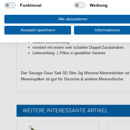
Funktional
Werbung
Eigenschaften der Savage Gear Salt 3
Meeresköder
Alle akzeptieren
Pilker zum Pilkangeln & Jiggen auf Dorsche & andere Me
Auswahl speichern
Informationen
3D-gescannte Gesichtsdetails & Fotodruck
integrierte Rassel
robuste Beschichtung
montiert mit einem sehr scharfen Doppel-Zusatzhaken
Lieferumfang: 1 Pilker in gewählter Variante
Der Savage Gear Salt 3D Slim Jig Minnow Meeresköder ist
Meerespilker ist gut für Dorsche & andere Meeresfische.
WEITERE INTERESSANTE ARTIKEL