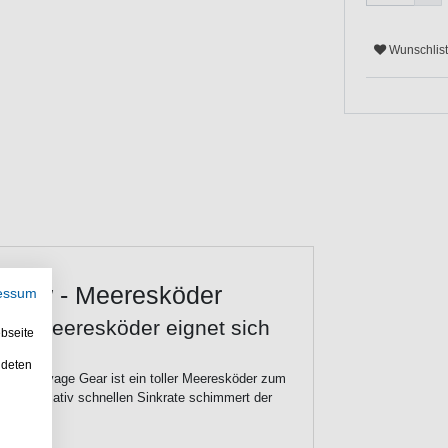
Wunschlis
innow - Meeresköder
essum
now Meeresköder eignet sich
bseite
ndeten
r von Savage Gear ist ein toller Meeresköder zum
z der relativ schnellen Sinkrate schimmert der
fisch.