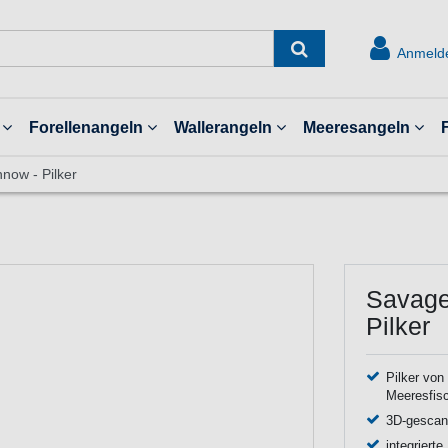
Anmeld
Forellenangeln
Wallerangeln
Meeresangeln
now - Pilker
Savage
Pilker
Pilker von
Meeresfis
3D-gescann
integriert