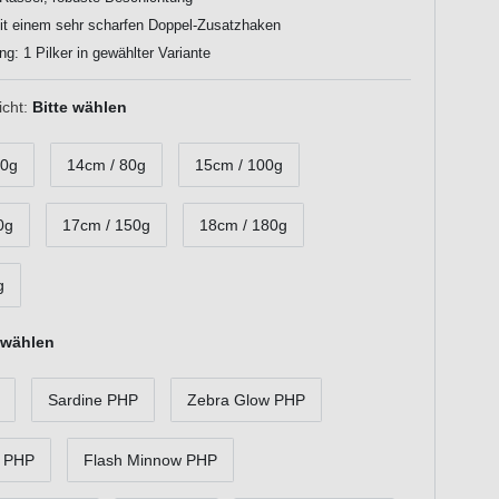
it einem sehr scharfen Doppel-Zusatzhaken
ng: 1 Pilker in gewählter Variante
cht:
Bitte wählen
60g
14cm / 80g
15cm / 100g
0g
17cm / 150g
18cm / 180g
g
 wählen
Sardine PHP
Zebra Glow PHP
h PHP
Flash Minnow PHP