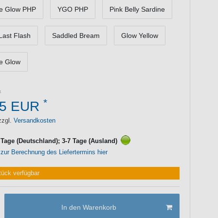
e Glow PHP
YGO PHP
Pink Belly Sardine
Last Flash
Saddled Bream
Glow Yellow
e Glow
*
55 EUR
zzgl.
Versandkosten
3 Tage (Deutschland); 3-7 Tage (Ausland)
 zur Berechnung des Liefertermins hier
tück verfügbar
In den Warenkorb