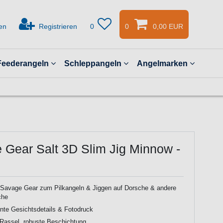
en
Registrieren
0
0
0,00 EUR
Feederangeln
Schleppangeln
Angelmarken
 Gear Salt 3D Slim Jig Minnow -
 Savage Gear zum Pilkangeln & Jiggen auf Dorsche & andere
che
te Gesichtsdetails & Fotodruck
e Rassel, robuste Beschichtung