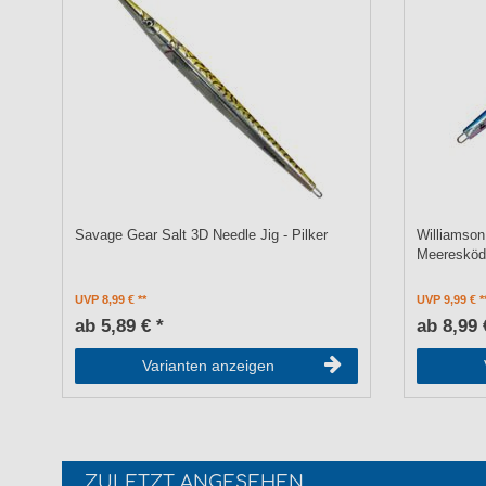
Savage Gear Salt 3D Needle Jig - Pilker
Williamson
Meeresköd
UVP 8,99 €
UVP 9,99 €
ab 5,89 € *
ab 8,99 
Varianten anzeigen
ZULETZT ANGESEHEN