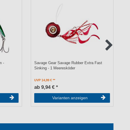
m -
Savage Gear Savage Rubber Extra Fast
Sa
Sinking - 1 Meeresköder
UVP 14,99 €
UV
ab 9,94 € *
a
Varianten anzeigen