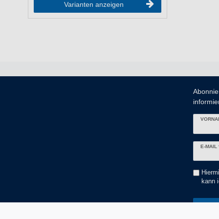
Varianten anzeigen
Abonnie
informier
VORNA
Newslett
E-MAIL 
Honig
Hiermi
kann i