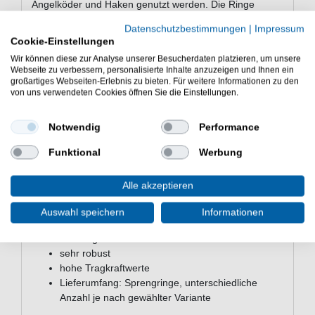
Angelköder und Haken genutzt werden. Die Ringe
verfügen über hohe Tragkraftwerte, sodass sie auch
Datenschutzbestimmungen
|
Impressum
unter starken Belastungen nur schwer aufbiegen.
Cookie-Einstellungen
Dieses Modell besitzt eine schwarze Farbe, sodass
Wir können diese zur Analyse unserer Besucherdaten platzieren, um unsere
Lichtreflektionen des Angelzubehörs verringert werden
Webseite zu verbessern, personalisierte Inhalte anzuzeigen und Ihnen ein
können. Die Sprengringe sind aus Edelstahl gefertigt,
großartiges Webseiten-Erlebnis zu bieten. Für weitere Informationen zu den
sodass sie neben dem Angeln im Süßwasser auch im
von uns verwendeten Cookies öffnen Sie die Einstellungen.
Salzwasser verwendet werden können.
Notwendig
Performance
Funktional
Werbung
Eigenschaften der Rosco
Sprengringe schwarz Splitringe
Alle akzeptieren
Sprengringe zum Angeln
Farbe: Schwarz
Auswahl speichern
Informationen
aus Edelstahl
vielseitig einsetzbar
sehr robust
hohe Tragkraftwerte
Lieferumfang: Sprengringe, unterschiedliche
Anzahl je nach gewählter Variante