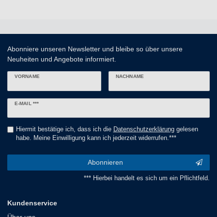
Abonniere unseren Newsletter und bleibe so über unsere
Neuheiten und Angebote informiert.
VORNAME
NACHNAME
Newsletter
E-MAIL ***
Honig
Hiermit bestätige ich, dass ich die
Daten­schutz­erklärung
gelesen
habe. Meine Einwilligung kann ich jederzeit widerrufen.***
Abonnieren
*** Hierbei handelt es sich um ein Pflichtfeld.
Kundenservice
Über uns