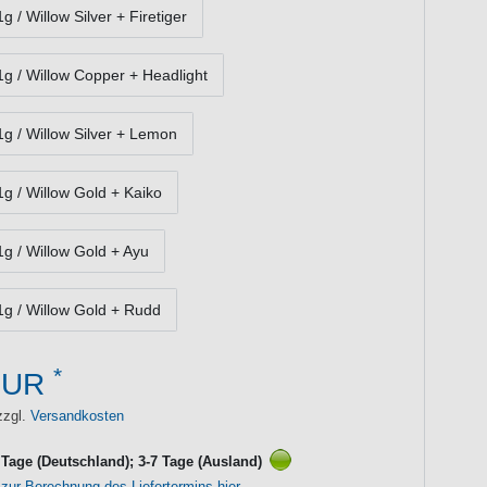
1g / Willow Silver + Firetiger
21g / Willow Copper + Headlight
21g / Willow Silver + Lemon
21g / Willow Gold + Kaiko
21g / Willow Gold + Ayu
21g / Willow Gold + Rudd
*
EUR
zzgl.
Versandkosten
3 Tage (Deutschland); 3-7 Tage (Ausland)
 zur Berechnung des Liefertermins hier