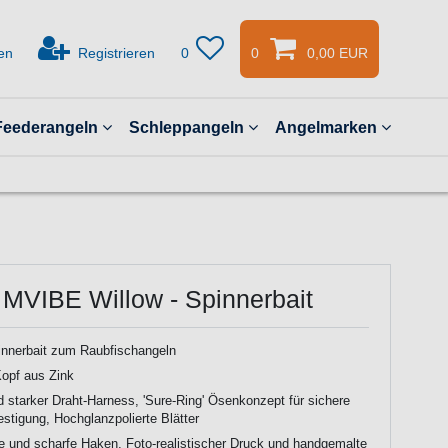
en
Registrieren
0
0
0,00 EUR
Feederangeln
Schleppangeln
Angelmarken
 MVIBE Willow - Spinnerbait
innerbait zum Raubfischangeln
Kopf aus Zink
 starker Draht-Harness, 'Sure-Ring' Ösenkonzept für sichere
stigung, Hochglanzpolierte Blätter
e und scharfe Haken, Foto-realistischer Druck und handgemalte