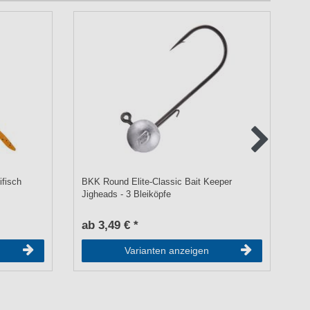
ifisch
BKK Round Elite-Classic Bait Keeper
Ze
Jigheads - 3 Bleiköpfe
- 
ab 3,49 € *
a
Varianten anzeigen