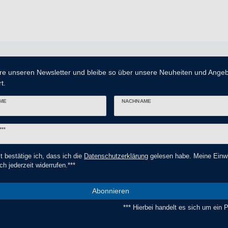
re unseren Newsletter und bleibe so über unsere Neuheiten und Ange
t.
ME
NACHNAME
er
***
t bestätige ich, dass ich die
Daten­schutz­erklärung
gelesen habe. Meine Einwi
ch jederzeit widerrufen.***
Abonnieren
*** Hierbei handelt es sich um ein Pf