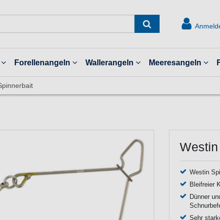
Anmeld
Forellenangeln
Wallerangeln
Meeresangeln
Spinnerbait
Westin
Westin Sp
Bleifreier 
Dünner und
Schnurbefe
Sehr stark