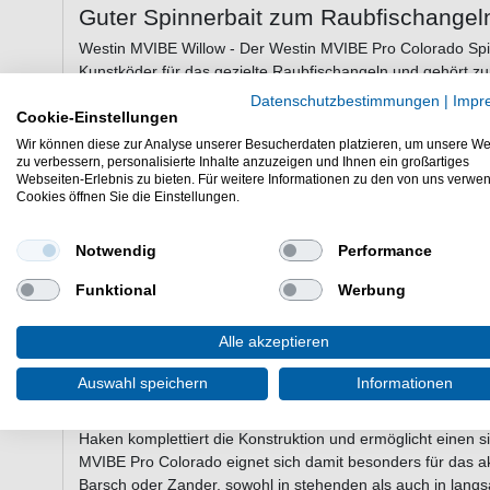
Guter Spinnerbait zum Raubfischangel
Westin MVIBE Willow - Der Westin MVIBE Pro Colorado Spinne
Kunstköder für das gezielte Raubfischangeln und gehört zur
Monstervibe-Spinnerbaits. Mit einem kompakten Fischkopfd
Datenschutzbestimmungen
|
Impr
kombiniert dieser Köder hohe Materialdichte mit einer ausg
Cookie-Einstellungen
Führung in unterschiedlichen Wassertiefen unterstützt, von 
Wir können diese zur Analyse unserer Besucherdaten platzieren, um unsere We
Zonen strukturreicher Gewässer. Das Colorado-Blatt ist sp
zu verbessern, personalisierte Inhalte anzuzeigen und Ihnen ein großartiges
Webseiten-Erlebnis zu bieten. Für weitere Informationen zu den von uns verwe
intensive Druckwellen zu erzeugen, was den Spinnerbait b
Cookies öffnen Sie die Einstellungen.
reduzierter Sicht attraktiv für Raubfische macht. Die Rotatio
Formgebung des Drahtgestells unterstützt, was für einen gl
Notwendig
Performance
Verwicklungen während des Einholens reduziert. Ein zentra
Ösensystem. Diese offene Öse ermöglicht sowohl das direk
Funktional
Werbung
Verwendung von Snaps und Vorfächern aus Stahl oder Titan.
schnell an verschiedene Angelsituationen anpassen, ohne d
Alle akzeptieren
Ausstattung mit hochglanzpolierten Colorado-Blättern sorgt f
aussenden. Ergänzt wird die Wirkung durch fein strukturiert
Auswahl speichern
Informationen
bei jeder Bewegung im Wasser pulsieren und dadurch natür
realistischer Druck sowie handbemalte Details verstärken die
Haken komplettiert die Konstruktion und ermöglicht einen 
MVIBE Pro Colorado eignet sich damit besonders für das ak
Barsch oder Zander, sowohl in stehenden als auch in lan