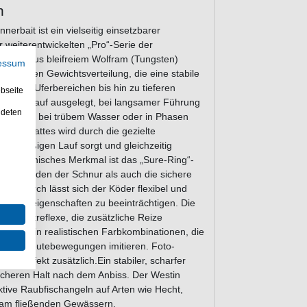
n
rbait ist ein vielseitig einsetzbarer
 weiterentwickelten „Pro“-Serie der
esign aus bleifreiem Wolfram (Tungsten)
essum
ewogenen Gewichtsverteilung, die eine stabile
flachen Uferbereichen bis hin zu tieferen
bseite
eziell darauf ausgelegt, bei langsamer Führung
ndeten
esonders bei trübem Wasser oder in Phasen
n des Blattes wird durch die gezielte
eichmäßigen Lauf sorgt und gleichzeitig
les technisches Merkmal ist das „Sure-Ring“-
te Anbinden der Schnur als auch die sichere
 Dadurch lässt sich der Köder flexibel und
ie Laufeigenschaften zu beeinträchtigen. Die
ür Lichtreflexe, die zusätzliche Reize
e Skirts in realistischen Farbkombinationen, die
liche Beutebewegungen imitieren. Foto-
sen Effekt zusätzlich.Ein stabiler, scharfer
sicheren Halt nach dem Anbiss. Der Westin
tive Raubfischangeln auf Arten wie Hecht,
gsam fließenden Gewässern.