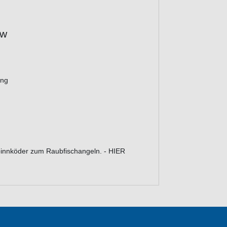
ow
ung
pinnköder zum Raubfischangeln. - HIER