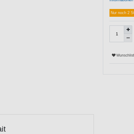
Nur noch 2 S
Wunschlis
it