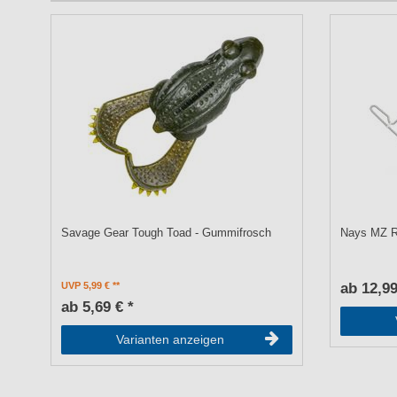
Savage Gear Tough Toad - Gummifrosch
Nays MZ R
UVP 5,99 €
ab 12,99
ab 5,69 € *
Varianten anzeigen