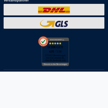
Versandpartner
AUSGEZEICHNET
.org
SEHR GUT
4.91
/ 5.00
173.452 Bewertungen
von hier, amazon.de,
ebay.de, facebook.com
Hinweis zu den Bewertungen
* inkl. MwSt. zzgl. Versandkosten
** Bei Variantenartikeln mit unterschiedlichen Preisen pro Variante
bezieht sich die angegebene UVP auf die Variante mit dem
niedrigsten Preis. Die UVP zu den weiteren Varianten wird bei Klick
auf die jeweilige Variante angezeigt.
© Copyright 2026 | Alle Rechte vorbehalten - Neptunmaster GmbH