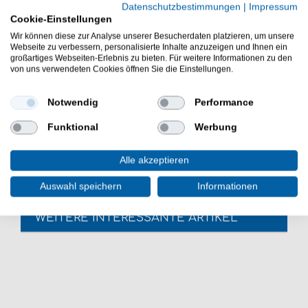
Datenschutzbestimmungen
|
Impressum
Ragot Drillingshaken zum Raubfischangeln
Cookie-Einstellungen
Kurzer Schenkel
Wir können diese zur Analyse unserer Besucherdaten platzieren, um unsere
Sehr Stabil
Webseite zu verbessern, personalisierte Inhalte anzuzeigen und Ihnen ein
großartiges Webseiten-Erlebnis zu bieten. Für weitere Informationen zu den
Gut zum Austauschen von schwachen Haken
von uns verwendeten Cookies öffnen Sie die Einstellungen.
Gut für voluminöse Köder
Packungsinhalt: 5 Haken pro Packung
Notwendig
Performance
Günstig 8626 BN online kaufen & sparen. Ragot
Funktional
Werbung
Angelhaken zum Fischen auf Waller. - HIER
Drillingshaken bestellen.
Alle akzeptieren
Auswahl speichern
Informationen
WEITERE INTERESSANTE ARTIKEL