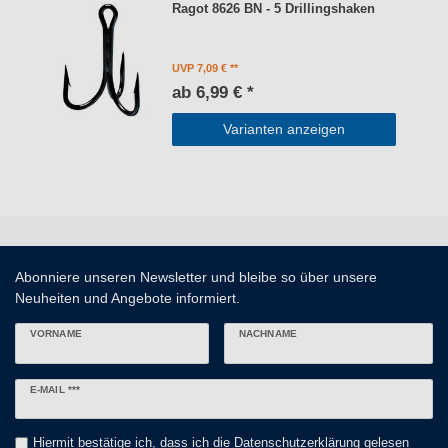
Ragot 8626 BN - 5 Drillingshaken
UVP 7,09 €
ab 6,99 € *
Varianten anzeigen
Abonniere unseren Newsletter und bleibe so über unsere
Neuheiten und Angebote informiert.
VORNAME
NACHNAME
Newsletter
E-MAIL ***
Honig
Hiermit bestätige ich, dass ich die
Daten­schutz­erklärung
gelesen