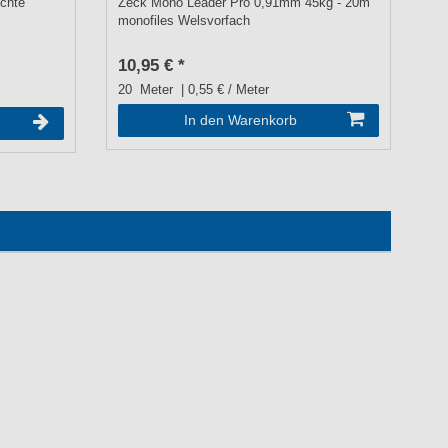
ichte
Zeck Mono Leader Pro 0,91mm 45kg - 20m
Fo
monofiles Welsvorfach
ba
10,95 € *
UV
2
20
Meter
| 0,55 € / Meter
In den Warenkorb