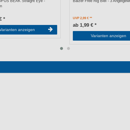
US BEAK Straight Eye -
Balzer Free Rig Blei - 3 Angelgew
en
€ *
UVP 2,99 €
ab 1,99 € *
Varianten anzeigen
Varianten anzeigen