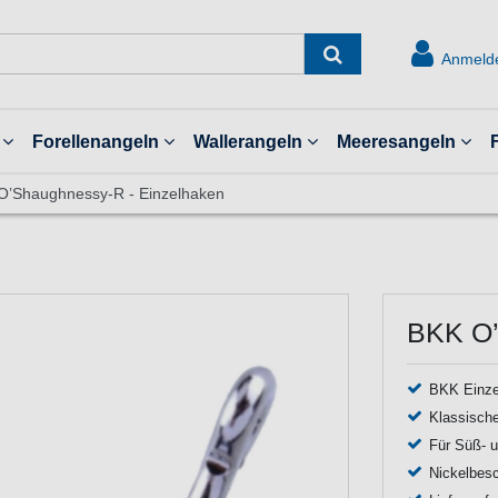
Anmeld
Forellenangeln
Wallerangeln
Meeresangeln
O’Shaughnessy-R - Einzelhaken
BKK O’
BKK Einze
Klassische
Für Süß- 
Nickelbes