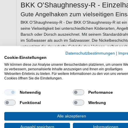
BKK O’Shaughnessy-R - Einzelh
Gute Angelhaken zum vielseitigen Eins
BKK O’Shaughnessy-R - Der BKK O’Shaughnessy-R ist ein k
seine Vielseitigkeit bei unterschiedlichen Köderarten, Ange
Barsch oder Dorsch auszeichnet. Mit seinem Standarddraht
im Süßwasser als auch im Salzwasser. Die Nickelbeschichtu
unterstützt die dauerhafte Schärfe des Hakens, selbst nac
Hakenspitze gewährleistet eine schnelle und zuverlässige 
Datenschutzbestimmungen
|
Impr
Cookie-Einstellungen
des Fisches greift. Der BKK O’Shaughnessy-R ist besonders g
Einsatzmöglichkeiten und eine solide Performance Wert le
Wir können diese zur Analyse unserer Besucherdaten platzieren, um unsere We
zu verbessern, personalisierte Inhalte anzuzeigen und Ihnen ein großartiges
Webseiten-Erlebnis zu bieten. Für weitere Informationen zu den von uns verwe
Cookies öffnen Sie die Einstellungen.
Eigenschaften des BKK O’Shaughness
Notwendig
Performance
BKK Einzelhaken
Klassischer Allroundhaken für verschiedene Angelte
Funktional
Werbung
Für Süß- und Salzwasser geeignet
Nickelbeschichtung
Alle akzeptieren
Nadelscharfe Hakenspitze
Geeignet für Zielfische wie Hecht, Zander, Barsch o
Auswahl speichern
Informationen