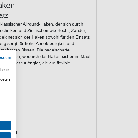
aken
atz
lassischer Allround-Haken, der sich durch
ltechniken und Zielfischen wie Hecht, Zander,
 eignet sich der Haken sowohl für den Einsatz
ng sorgt für hohe Abriebfestigkeit und
h mehreren Bissen. Die nadelscharfe
Penetration, wodurch der Haken sicher im Maul
essum
eeignet für Angler, die auf flexible
gen.
bseite
ndeten
y-R
chniken
der Dorsch