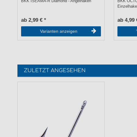
BKK ISEAMA-R Diamond - Angelhaken
BKK OCTOP
Einzelhak
ab 2,99 € *
ab 4,99 
Varianten anzeigen
ZULETZT ANGESEHEN