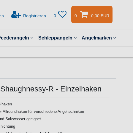
en
Registrieren
0
0
0,00 EUR
Feederangeln
Schleppangeln
Angelmarken
Shaughnessy-R - Einzelhaken
lhaken
r Allroundhaken für verschiedene Angeltechniken
und Salzwasser geeignet
chichtung