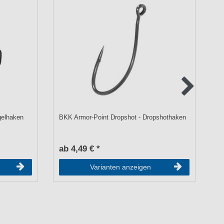
gelhaken
BKK Armor-Point Dropshot - Dropshothaken
BK
- 
ab 4,49 € *
a
Varianten anzeigen