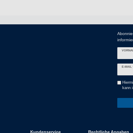
Abonnie
informier
VORNA
Newslett
E-MAIL 
Honig
Hiermi
kann i
Kundenservice
Rechtliche Angaben