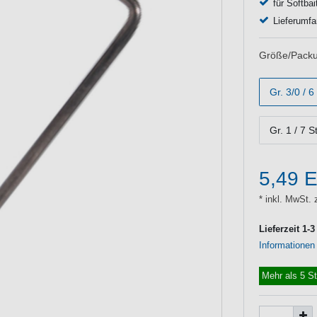
für Softbai
Lieferumfa
Größe/Packu
Gr. 3/0 / 6
Gr. 1 / 7 S
5,49 
* inkl. MwSt. 
Lieferzeit 1-
Informationen
Mehr als 5 S