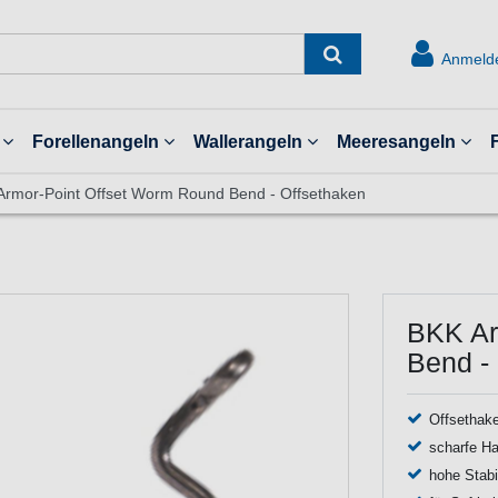
Anmeld
Forellenangeln
Wallerangeln
Meeresangeln
Armor-Point Offset Worm Round Bend - Offsethaken
BKK Ar
Bend -
Offsethak
scharfe H
hohe Stabil