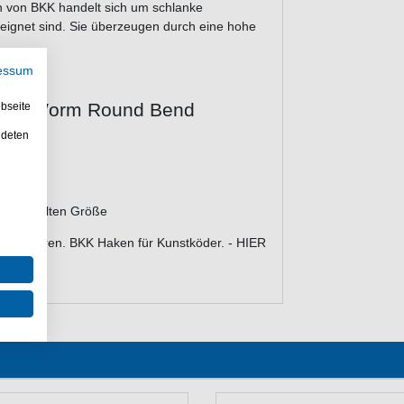
 von BKK handelt sich um schlanke
eignet sind. Sie überzeugen durch eine hohe
essum
ffset Worm Round Bend
bseite
ndeten
ner gewählten Größe
n & sparen. BKK Haken für Kunstköder. - HIER