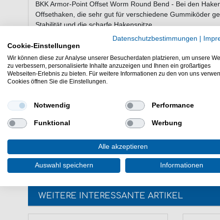
BKK Armor-Point Offset Worm Round Bend - Bei den Haken
Offsethaken, die sehr gut für verschiedene Gummiköder ge
Stabilität und die scharfe Hakenspitze.
Datenschutzbestimmungen
|
Impr
Cookie-Einstellungen
Eigenschaften der BKK Armor-Point O
Wir können diese zur Analyse unserer Besucherdaten platzieren, um unsere We
zu verbessern, personalisierte Inhalte anzuzeigen und Ihnen ein großartiges
Offsethaken
Webseiten-Erlebnis zu bieten. Für weitere Informationen zu den von uns verwe
Cookies öffnen Sie die Einstellungen.
scharfe Hakenspitze
hohe Stabilität
für Softbaits
Notwendig
Performance
Lieferumfang: Haken, unterschiedliche Anzahl in ei
Funktional
Werbung
Günstig Armor-Point Offset Worm Round Bend online kaufe
Offsethaken bestellen.
Alle akzeptieren
Auswahl speichern
Informationen
WEITERE INTERESSANTE ARTIKEL