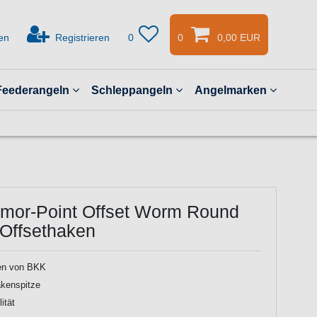
en
Registrieren
0
0
0,00 EUR
Feederangeln
Schleppangeln
Angelmarken
mor-Point Offset Worm Round
 Offsethaken
en von BKK
akenspitze
ität