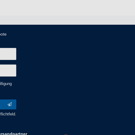
bote
lligung
lichtfeld.
ersandpartner