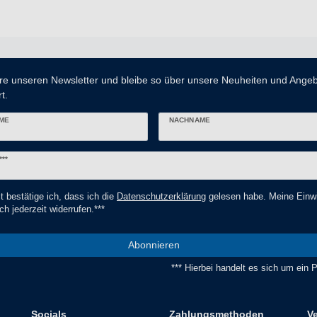
re unseren Newsletter und bleibe so über unsere Neuheiten und Ange
t.
ME
NACHNAME
er
***
t bestätige ich, dass ich die
Daten­schutz­erklärung
gelesen habe. Meine Einwi
ch jederzeit widerrufen.***
Abonnieren
*** Hierbei handelt es sich um ein Pf
Socials
Zahlungsmethoden
V