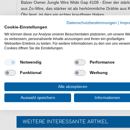
Balzer Owner Jungle Wire Wide Gap 4108 - Einer der stär
aus Zo-Wire, das stärker ist als herkömmliche Drähte aus K
Öhr liegt, ist dies ein echter krautfreier Haken.
Datenschutzbestimmungen
|
Impr
Cookie-Einstellungen
Eigenschaften der Balzer Owner Jungl
Wir können diese zur Analyse unserer Besucherdaten platzieren, um unsere We
zu verbessern, personalisierte Inhalte anzuzeigen und Ihnen ein großartiges
Offset Haken
Webseiten-Erlebnis zu bieten. Für weitere Informationen zu den von uns verwe
Cookies öffnen Sie die Einstellungen.
hergestellt aus Zo-Wire
Spitze liegt leicht über dem Öhr
scharfe Hakenspitze
Notwendig
Performance
großer Hakenbogen
Funktional
Werbung
Lieferumfang: Haken, unterschiedliche Anzahl je na
Günstig Jungle Wire Wide Gap 4108 online kaufen und spar
Alle akzeptieren
Offsethaken bestellen.
Auswahl speichern
Informationen
WEITERE INTERESSANTE ARTIKEL