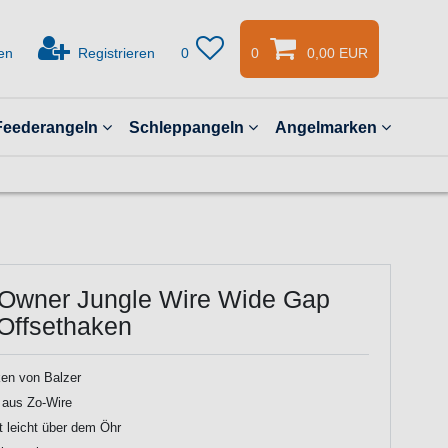
en
Registrieren
0
0
0,00 EUR
Feederangeln
Schleppangeln
Angelmarken
 Owner Jungle Wire Wide Gap
 Offsethaken
en von Balzer
t aus Zo-Wire
gt leicht über dem Öhr