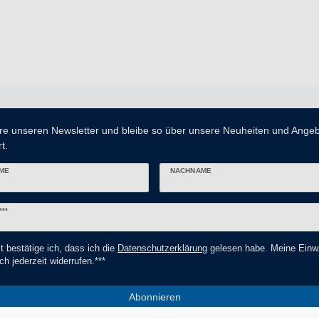
re unseren Newsletter und bleibe so über unsere Neuheiten und Ange
t.
ME
NACHNAME
er
***
t bestätige ich, dass ich die
Daten­schutz­erklärung
gelesen habe. Meine Einwi
ch jederzeit widerrufen.***
Abonnieren