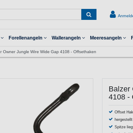
Anmeld
Forellenangeln
Wallerangeln
Meeresangeln
er Owner Jungle Wire Wide Gap 4108 - Offsethaken
Balzer
4108 -
Offset Hak
hergestell
Spitze lie