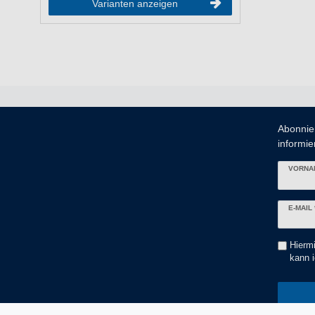
Varianten anzeigen
Abonnie
informier
VORNA
Newslett
E-MAIL 
Honig
Hiermi
kann i