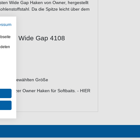
ksten Wide Gap Haken von Owner, hergestellt
ohlenstoffstahl. Da die Spitze leicht über dem
essum
e Wire Wide Gap 4108
bseite
ndeten
ch einer gewählten Größe
en. Balzer Owner Haken für Softbaits. - HIER