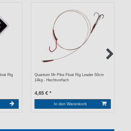
oat Rig
Quantum Mr Pike Float Rig Leader 50cm
Qu
14kg - Hechtvorfach
Ge
4,65 € *
6,
In den Warenkorb