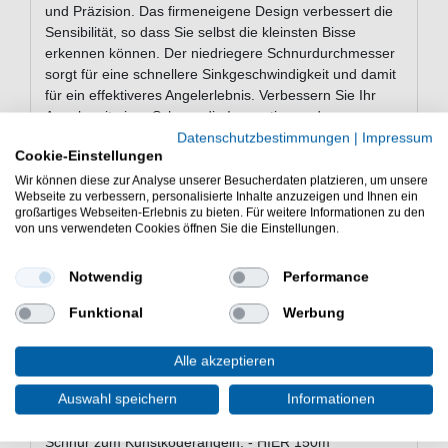
und Präzision. Das firmeneigene Design verbessert die
Sensibilität, so dass Sie selbst die kleinsten Bisse
erkennen können. Der niedriegere Schnurdurchmesser
sorgt für eine schnellere Sinkgeschwindigkeit und damit
für ein effektiveres Angelerlebnis. Verbessern Sie Ihr
Angeln mit einer Schnur, die Innovation und
Zuverlässigkeit vereint.
Datenschutzbestimmungen
|
Impressum
Cookie-Einstellungen
Wir können diese zur Analyse unserer Besucherdaten platzieren, um unsere
Webseite zu verbessern, personalisierte Inhalte anzuzeigen und Ihnen ein
Eigenschaften von der Berkley
großartiges Webseiten-Erlebnis zu bieten. Für weitere Informationen zu den
Forward
von uns verwendeten Cookies öffnen Sie die Einstellungen.
Angelschnur geflochten
Notwendig
Performance
Länge: 150m
glatte Beschichtung
Funktional
Werbung
hohe Sensibilität
Dünner Schnurdurchmesser für schnelle Sinkrate
Alle akzeptieren
Lieferumfang: 150m Schnur in einer gewählten
Variante
Auswahl speichern
Informationen
Günstig Forward online kaufen und sparen. Berkley
Schnur zum Kunstköderangeln. - HIER 150m