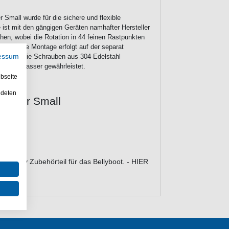
 Small wurde für die sichere und flexible
 ist mit den gängigen Geräten namhafter Hersteller
ehen, wobei die Rotation in 44 feinen Rastpunkten
erden. Die Montage erfolgt auf der separat
en rostfreie Schrauben aus 304-Edelstahl
essum
uf dem Wasser gewährleistet.
bseite
ndeten
 Holder Small
 Berkley Zubehörteil für das Bellyboot. - HIER