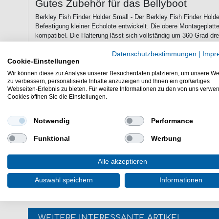
Gutes Zubehör für das Bellyboot
Berkley Fish Finder Holder Small - Der Berkley Fish Finder Holder
Befestigung kleiner Echolote entwickelt. Die obere Montageplatte
kompatibel. Die Halterung lässt sich vollständig um 360 Grad dr
erfolgt. Dadurch kann das Echolot jederzeit exakt ausgerichtet w
erhältlichen Berkley Mount Base mit Lock. Zur Befestigung werd
Datenschutzbestimmungen
|
Impr
Cookie-Einstellungen
verwendet, was Korrosionsschutz auch bei intensiver Nutzung a
Wir können diese zur Analyse unserer Besucherdaten platzieren, um unsere We
zu verbessern, personalisierte Inhalte anzuzeigen und Ihnen ein großartiges
Webseiten-Erlebnis zu bieten. Für weitere Informationen zu den von uns verwe
Eigenschaften der Berkley Fish Finder
Cookies öffnen Sie die Einstellungen.
Berkley Echolothalter für Bellyboote
Aus glasfaserverstärktem Kunststoff
Notwendig
Performance
360°-Drehung
Befestigungselemente aus 304er-Edelstahl
Funktional
Werbung
Günstig Fish Finder Holder Small online kaufen und sparen.
Alle akzeptieren
Echolothalter fürs Bellyboot bestellen.
Auswahl speichern
Informationen
WEITERE INTERESSANTE ARTIKEL