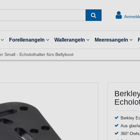
Anmeld
Forellenangeln
Wallerangeln
Meeresangeln
r Small - Echolothalter fürs Bellyboot
Berkley
Echolot
Berkley Ec
Aus glasfa
360°-Dreh