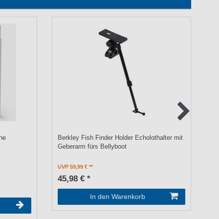
ne
Berkley Fish Finder Holder Echolothalter mit
Be
Geberarm fürs Bellyboot
Ec
UVP 59,99 €
UV
45,98 € *
1
In den Warenkorb