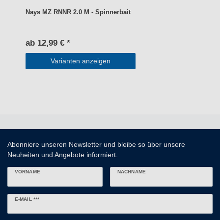
Nays MZ RNNR 2.0 M - Spinnerbait
ab 12,99 € *
Varianten anzeigen
Abonniere unseren Newsletter und bleibe so über unsere
Neuheiten und Angebote informiert.
VORNAME
NACHNAME
Newsletter
E-MAIL ***
Honig