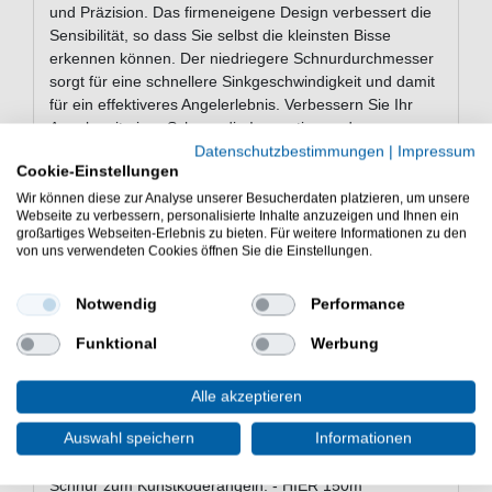
und Präzision. Das firmeneigene Design verbessert die
Sensibilität, so dass Sie selbst die kleinsten Bisse
erkennen können. Der niedriegere Schnurdurchmesser
sorgt für eine schnellere Sinkgeschwindigkeit und damit
für ein effektiveres Angelerlebnis. Verbessern Sie Ihr
Angeln mit einer Schnur, die Innovation und
Zuverlässigkeit vereint.
Datenschutzbestimmungen
|
Impressum
Cookie-Einstellungen
Wir können diese zur Analyse unserer Besucherdaten platzieren, um unsere
Webseite zu verbessern, personalisierte Inhalte anzuzeigen und Ihnen ein
Eigenschaften von der Berkley
großartiges Webseiten-Erlebnis zu bieten. Für weitere Informationen zu den
Forward
von uns verwendeten Cookies öffnen Sie die Einstellungen.
Angelschnur geflochten
Notwendig
Performance
Länge: 150m
glatte Beschichtung
Funktional
Werbung
hohe Sensibilität
Dünner Schnurdurchmesser für schnelle Sinkrate
Alle akzeptieren
Lieferumfang: 150m Schnur in einer gewählten
Variante
Auswahl speichern
Informationen
Günstig Forward online kaufen und sparen. Berkley
Schnur zum Kunstköderangeln. - HIER 150m