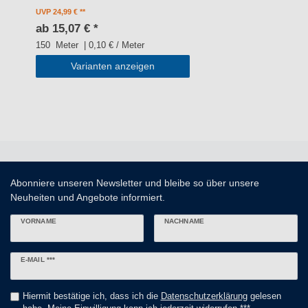
UVP 24,99 €
ab 15,07 € *
150
Meter
| 0,10 € / Meter
Varianten anzeigen
Abonniere unseren Newsletter und bleibe so über unsere
Neuheiten und Angebote informiert.
VORNAME
NACHNAME
Newsletter
E-MAIL ***
Honig
Hiermit bestätige ich, dass ich die
Daten­schutz­erklärung
gelesen