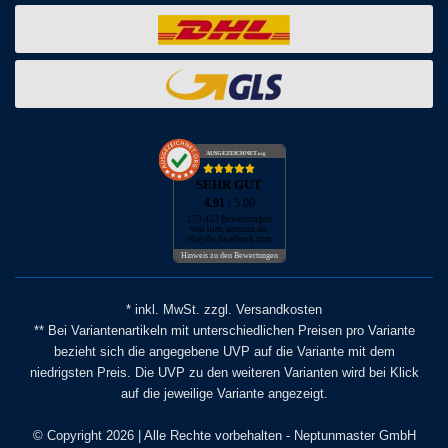
AUSGEZEICHNET
.org
SEHR GUT
4.91
/ 5.00
173.452 Bewertungen
von hier, amazon.de,
ebay.de, facebook.com
Hinweis zu den Bewertungen
* inkl. MwSt. zzgl. Versandkosten
** Bei Variantenartikeln mit unterschiedlichen Preisen pro Variante
bezieht sich die angegebene UVP auf die Variante mit dem
niedrigsten Preis. Die UVP zu den weiteren Varianten wird bei Klick
auf die jeweilige Variante angezeigt.
© Copyright 2026 | Alle Rechte vorbehalten - Neptunmaster GmbH