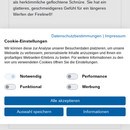
als herkömmliche geflochtene Schnüre. Sie hat ein
glatteres, geschmeidigeres Gefühl für ein längeres
Werfen der Fireline®!
Eigenschaften der Berkley FireLine®
Datenschutzbestimmungen
|
Impressum
Fused
Cookie-Einstellungen
Wir können diese zur Analyse unserer Besucherdaten platzieren, um unsere
Schnur zum Angeln auf Raubfische
Webseite zu verbessern, personalisierte Inhalte anzuzeigen und Ihnen ein
Länge: 300m
großartiges Webseiten-Erlebnis zu bieten. Für weitere Informationen zu den
bis zu 5-mal abriebfester als konventionellen
von uns verwendeten Cookies öffnen Sie die Einstellungen.
Geflechte
hohe Zähigkeit und Abriebfestigkeit
Notwendig
Performance
Glattes Profil und sehr sensibel
Lieferumfang: 300m Schnur in einer gewählten
Funktional
Werbung
Variante
Alle akzeptieren
Günstig FireLine® Fused online kaufen und sparen.
Berkley Schnur zum Angeln auf Raubfische. - HIER
Auswahl speichern
Informationen
300m geflochtene Angelschnur bestellen.