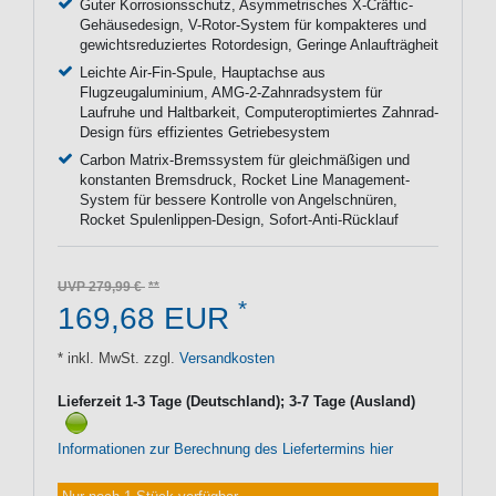
Guter Korrosionsschutz, Asymmetrisches X-Cräftic-
Gehäusedesign, V-Rotor-System für kompakteres und
gewichtsreduziertes Rotordesign, Geringe Anlaufträgheit
Leichte Air-Fin-Spule, Hauptachse aus
Flugzeugaluminium, AMG-2-Zahnradsystem für
Laufruhe und Haltbarkeit, Computeroptimiertes Zahnrad-
Design fürs effizientes Getriebesystem
Carbon Matrix-Bremssystem für gleichmäßigen und
konstanten Bremsdruck, Rocket Line Management-
System für bessere Kontrolle von Angelschnüren,
Rocket Spulenlippen-Design, Sofort-Anti-Rücklauf
UVP 279,99 €
*
169,68 EUR
* inkl. MwSt. zzgl.
Versandkosten
Lieferzeit 1-3 Tage (Deutschland); 3-7 Tage (Ausland)
Informationen zur Berechnung des Liefertermins hier