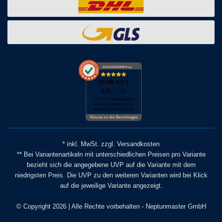
AUSGEZEICHNET
.org
SEHR GUT
4.91
/ 5.00
173.452 Bewertungen
von hier, amazon.de,
ebay.de, facebook.com
Hinweis zu den Bewertungen
* inkl. MwSt. zzgl. Versandkosten
** Bei Variantenartikeln mit unterschiedlichen Preisen pro Variante
bezieht sich die angegebene UVP auf die Variante mit dem
niedrigsten Preis. Die UVP zu den weiteren Varianten wird bei Klick
auf die jeweilige Variante angezeigt.
© Copyright 2026 | Alle Rechte vorbehalten - Neptunmaster GmbH