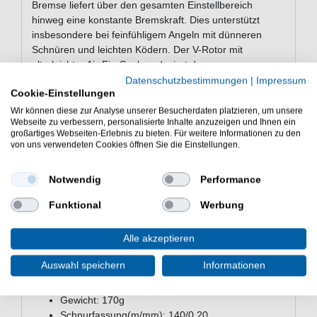
Bremse liefert über den gesamten Einstellbereich
hinweg eine konstante Bremskraft. Dies unterstützt
insbesondere bei feinfühligem Angeln mit dünneren
Schnüren und leichten Ködern. Der V-Rotor mit
ultraleichter Air-Fin-Spule reduziert das
Trägheitsmoment beim Startvorgang, was ein sanftes
Datenschutzbestimmungen
|
Impressum
Cookie-Einstellungen
Anlaufen der Rolle fördert. Zusätzlich verbessern das
Rocket Line Management System und die Rocket Spool
Wir können diese zur Analyse unserer Besucherdaten platzieren, um unsere
Webseite zu verbessern, personalisierte Inhalte anzuzeigen und Ihnen ein
Lip Design-Technologie die Kontrolle über
großartiges Webseiten-Erlebnis zu bieten. Für weitere Informationen zu den
unterschiedliche Schnurtypen. Durch diese
von uns verwendeten Cookies öffnen Sie die Einstellungen.
Konstruktionsmerkmale eignet sich die SP2000
besonders für ultraleichtes bis leichtes Spinnfischen auf
Notwendig
Performance
Forelle, Barsch oder Döbel.
Funktional
Werbung
Eigenschaften der Abu Garcia Zenon
Alle akzeptieren
X SP2000 Spinning Reel
Auswahl speichern
Informationen
Abu Garcia Rolle zum Spinnangeln
Größe: 2000
Gewicht: 170g
Schnurfassung(m/mm): 140/0.20