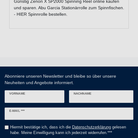
Günstig Zenon X SP2000 Spinning Reel online kaufen
und sparen. Abu Garcia Stationärrolle zum Spinnfischen.
- HIER Spinnrolle bestellen.
Abonniere unseren Newsletter und bleibe so über unsere
Neuheiten und Angebote informiert.
VORNAME
NACHNAME
Newsletter
E-MAIL ***
Honig
Hiermit bestätige ich, dass ich die
Daten­schutz­erklärung
gelesen
habe. Meine Einwilligung kann ich jederzeit widerrufen.***