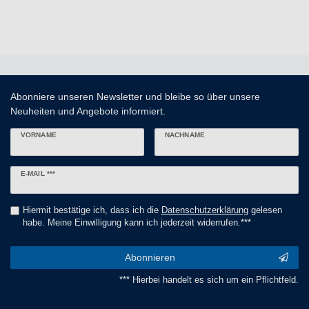
Abonniere unseren Newsletter und bleibe so über unsere
Neuheiten und Angebote informiert.
VORNAME
NACHNAME
Newsletter
E-MAIL ***
Honig
Hiermit bestätige ich, dass ich die
Daten­schutz­erklärung
gelesen
habe. Meine Einwilligung kann ich jederzeit widerrufen.***
Abonnieren
*** Hierbei handelt es sich um ein Pflichtfeld.