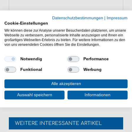
Eigenschaften der Abu Garcia Sölv
Datenschutzbestimmungen
|
Impressum
Rull
Cookie-Einstellungen
Wir können diese zur Analyse unserer Besucherdaten platzieren, um unsere
Blinker zum Angeln auf Meerforelle
Webseite zu verbessern, personalisierte Inhalte anzuzeigen und Ihnen ein
Bleifreies Design und plastikfreie Verpackung
großartiges Webseiten-Erlebnis zu bieten. Für weitere Informationen zu den
sehr gute Wurfeigenschaften
von uns verwendeten Cookies öffnen Sie die Einstellungen.
Starke Aktion beim Spinnstopp
Fängige Farben
Notwendig
Performance
Lieferumfang: 1 Blinker in einer gewählten
Variante
Funktional
Werbung
Günstig Sölv Rull online kaufen und sparen. Abu Garcia
Alle akzeptieren
Meerforellenköder zum Spinnangeln. - HIER
Meerforellenblinker bestellen.
Auswahl speichern
Informationen
WEITERE INTERESSANTE ARTIKEL