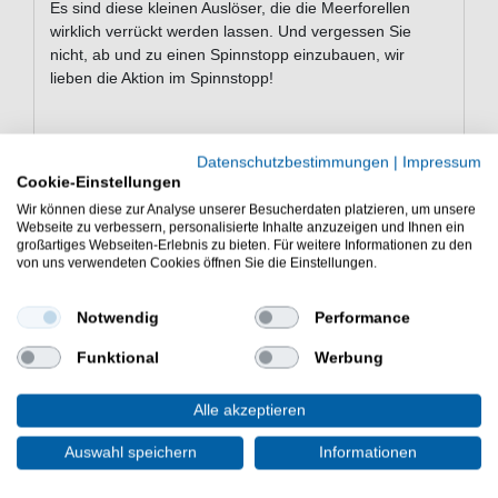
Es sind diese kleinen Auslöser, die die Meerforellen
wirklich verrückt werden lassen. Und vergessen Sie
nicht, ab und zu einen Spinnstopp einzubauen, wir
lieben die Aktion im Spinnstopp!
Eigenschaften von dem Abu Garcia
Datenschutzbestimmungen
|
Impressum
Sölv Piil
Cookie-Einstellungen
Wir können diese zur Analyse unserer Besucherdaten platzieren, um unsere
Blinker zum Angeln auf Meerforelle
Webseite zu verbessern, personalisierte Inhalte anzuzeigen und Ihnen ein
Bleifreies Design und plastikfreie Verpackung
großartiges Webseiten-Erlebnis zu bieten. Für weitere Informationen zu den
sehr gute Wurfeigenschaften
von uns verwendeten Cookies öffnen Sie die Einstellungen.
Ausgestattet mit scharfen Fusion19-Drillingen
Unregelmäßige Schwanzschwingung beim
Notwendig
Performance
Einholen
Schöner Fall beim Spinnstopp
Funktional
Werbung
Tolle Farben
Lieferumfang: 1 Kunstköder in einer gewählten
Alle akzeptieren
Variante
Auswahl speichern
Informationen
Günstig Sölv Piil online kaufen und sparen. Abu Garcia
Köder zum Spinnfischen. - HIER Meerforellenblinker