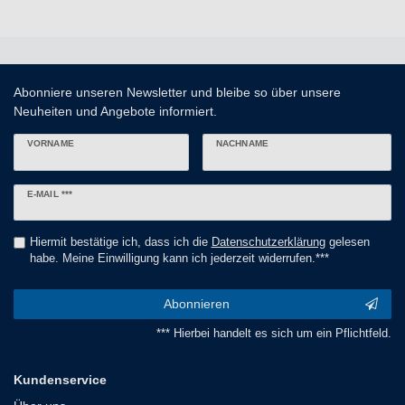
Abonniere unseren Newsletter und bleibe so über unsere
Neuheiten und Angebote informiert.
VORNAME
NACHNAME
Newsletter
E-MAIL ***
Honig
Hiermit bestätige ich, dass ich die
Daten­schutz­erklärung
gelesen
habe. Meine Einwilligung kann ich jederzeit widerrufen.***
Abonnieren
*** Hierbei handelt es sich um ein Pflichtfeld.
Kundenservice